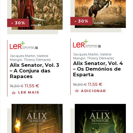
- 30%
- 30%
Jacques Martin
Valérie
,
Jacques Martin
Valérie
,
Mangin
Thierry Démarez
,
Mangin
Thierry Démarez
,
Alix Senator, Vol. 4
Alix Senator, Vol. 3
– Os Demónios de
– A Conjura das
Esparta
Rapaces
O
O
11,55
€
16,50
€
O
O
11,55
€
16,50
€
preço
preço
preço
preço
ADICIONAR
LER MAIS
original
atual
original
atual
era:
é:
era:
é:
16,50 €.
11,55 €.
16,50 €.
11,55 €.