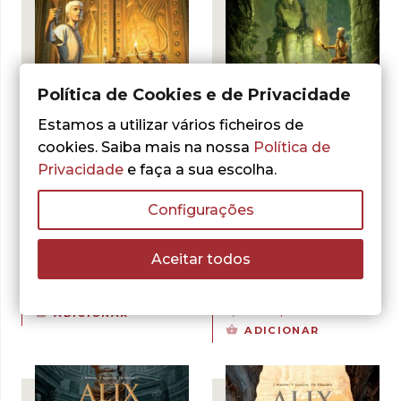
Política de Cookies e de Privacidade
- 30%
- 30%
Estamos a utilizar vários ficheiros de
cookies. Saiba mais na nossa
Política de
Privacidade
e faça a sua escolha.
Configurações
Jacques Martin
Valérie
Jacques Martin
Valérie
,
,
Mangin
Thierry Démarez
Mangin
Thierry Démarez
,
,
Alix Senator. Vol. 5
Alix Senator, Vol. 6
Aceitar todos
– O Uivo de Cibele
– A Montanha dos
Mortos
O
O
12,60
€
18,00
€
preço
preço
O
O
12,60
€
18,00
€
ADICIONAR
original
atual
preço
preço
ADICIONAR
era:
é:
original
atual
18,00 €.
12,60 €.
era:
é:
18,00 €.
12,60 €.