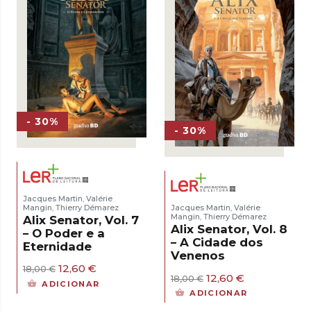
- 30%
- 30%
Jacques Martin
Valérie
,
Mangin
Thierry Démarez
Jacques Martin
Valérie
,
,
Mangin
Thierry Démarez
Alix Senator, Vol. 7
,
Alix Senator, Vol. 8
– O Poder e a
– A Cidade dos
Eternidade
Venenos
O
O
12,60
€
18,00
€
O
O
12,60
€
preço
preço
18,00
€
ADICIONAR
preço
preço
original
atual
ADICIONAR
original
atual
era:
é: