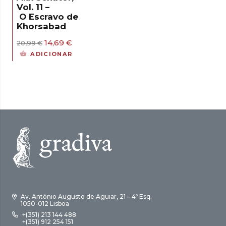
Vol. 11 –
O Escravo de
Khorsabad
O
O
14,69
€
20,99
€
preço
preço
ADICIONAR
original
atual
era:
é:
20,99 €.
14,69 €.
Av. António Augusto de Aguiar, 21 – 4º Esq.
1050-012 Lisboa
+(351) 213 144 488
+(351) 912 254 151