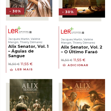
- 30%
- 30%
Jacques Martin
Valérie
,
Jacques Martin
Valérie
,
Mangin
Thierry Démarez
,
Mangin
Thierry Démarez
,
Alix Senator, Vol. 1
Alix Senator, Vol. 2
– Águias de
– O Último Faraó
Sangue
O
O
11,55
€
16,50
€
O
O
preço
preço
11,55
€
16,50
€
ADICIONAR
preço
preço
original
atual
LER MAIS
original
atual
era:
é:
era:
é:
16,50 €.
11,55 €.
16,50 €.
11,55 €.