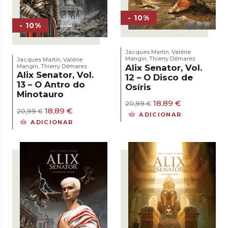
- 10%
- 10%
Jacques Martin
Valérie
,
Mangin
Thierry Démarez
Jacques Martin
Valérie
,
,
Alix Senator, Vol.
Mangin
Thierry Démarez
,
Alix Senator, Vol.
12 – O Disco de
13 – O Antro do
Osíris
Minotauro
O
O
18,89
€
20,99
€
O
O
18,89
€
preço
preço
20,99
€
ADICIONAR
preço
preço
original
atual
ADICIONAR
original
atual
era:
é:
era:
é:
20,99 €.
18,89 €.
20,99 €.
18,89 €.