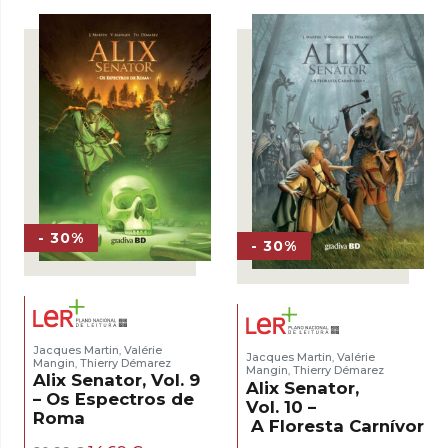
era:
é:
18,00 €.
12,60 €.
18,00 €.
12,60 €.
- 30%
- 30%
Jacques Martin
Valérie
,
Jacques Martin
Valérie
,
Mangin
Thierry Démarez
,
Mangin
Thierry Démarez
,
Alix Senator, Vol. 9
Alix Senator,
– Os Espectros de
Vol. 10 –
Roma
A Floresta Carnívora