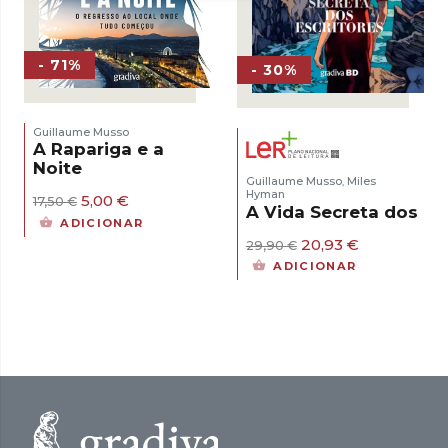
- 71%
- 30%
Guillaume Musso
A Rapariga e a
Noite
Guillaume Musso
Miles
,
Hyman
O
O
5,00
€
17,50
€
A Vida Secreta dos Es
preço
preço
ADICIONAR
original
atual
O
O
20,93
€
29,90
€
era:
é:
preço
preço
17,50 €.
5,00 €.
ADICIONAR
original
atual
era:
é:
29,90 €.
20,93 €.