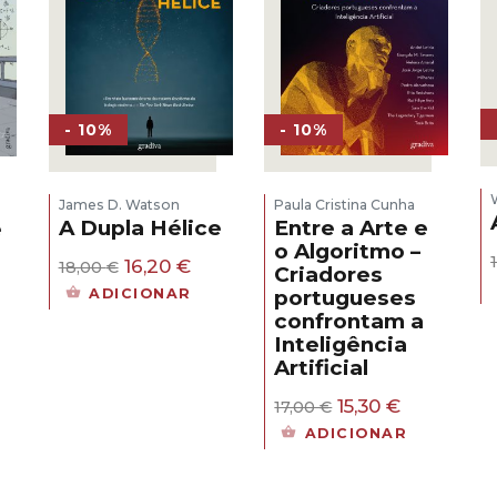
- 10%
- 10%
James D. Watson
Paula Cristina Cunha
A Dupla Hélice
Entre a Arte e
e
o Algoritmo –
O
O
16,20
€
18,00
€
Criadores
s
preço
preço
ADICIONAR
portugueses
original
atual
confrontam a
era:
é:
eço
Inteligência
18,00 €.
16,20 €.
al
Artificial
30 €.
O
O
15,30
€
17,00
€
preço
preço
ADICIONAR
original
atual
era:
é:
17,00 €.
15,30 €.