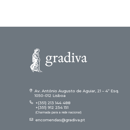
Av. António Augusto de Aguiar, 21 – 4º Esq.
1050-012 Lisboa
+(351) 213 144 488
+(351) 912 254 151
(Chamada para a rede nacional)
encomendas@gradiva.pt