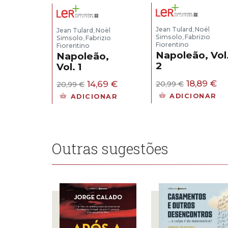
Jean Tulard
Noël
Jean Tulard
Noël
,
,
Simsolo
Fabrizio
Simsolo
Fabrizio
,
,
Fiorentino
Fiorentino
Napoleão, Vol
Napoleão,
2
Vol. 1
O
O
18,89
€
O
O
14,69
€
20,99
€
20,99
€
preço
pr
preço
preço
ADICIONAR
ADICIONAR
original
at
original
atual
era:
é:
era:
é:
20,99 €.
18
20,99 €.
14,69 €.
Outras sugestões