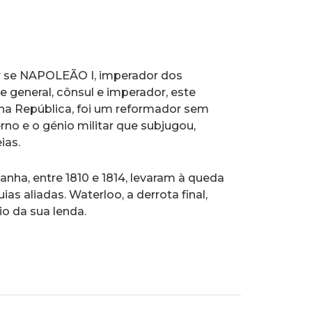
r se NAPOLEÃO I, imperador dos
 general, cônsul e imperador, este
na República, foi um reformador sem
no e o génio militar que subjugou,
ias.
nha, entre 1810 e 1814, levaram à queda
s aliadas. Waterloo, a derrota final,
io da sua lenda.