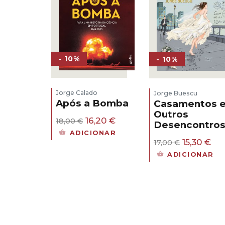
- 10%
- 10%
Jorge Calado
Jorge Buescu
Após a Bomba
Casamentos 
Outros
O
O
16,20
€
18,00
€
Desencontro
preço
preço
ADICIONAR
original
atual
O
O
15,30
€
17,00
€
era:
é:
preço
pr
ADICIONAR
18,00 €.
16,20 €.
original
atu
era:
é:
17,00 €.
15,