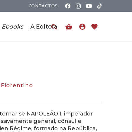
CONTACTOS
shopping_basket
account_circle
favorite
Ebooks
A Editora
 Fiorentino
tornar se NAPOLEÃO I, imperador
essivamente general, cônsul e
cien Régime, formado na República,