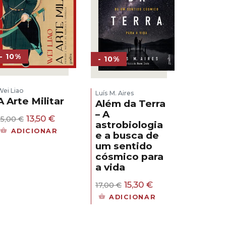
- 10%
- 10%
Wei Liao
Luís M. Aires
A Arte Militar
Além da Terra
– A
O
O
13,50
€
15,00
€
astrobiologia
preço
preço
ADICIONAR
e a busca de
original
atual
um sentido
era:
é:
15,00 €.
13,50 €.
cósmico para
a vida
O
O
15,30
€
17,00
€
preço
preço
ADICIONAR
original
atual
era:
é:
17,00 €.
15,30 €.