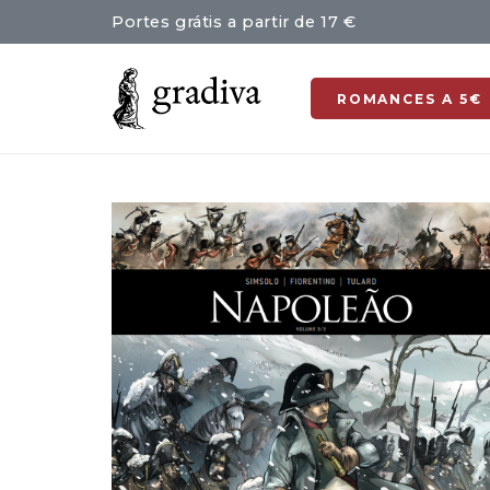
Portes grátis a partir de 17 €
ROMANCES A 5€