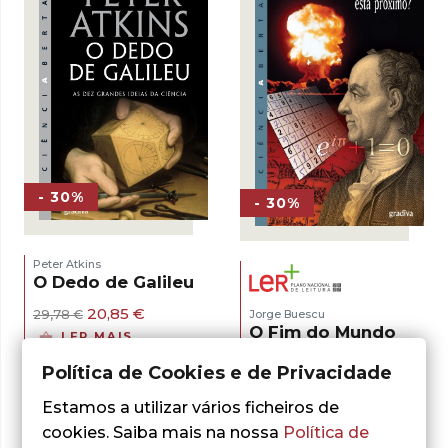
- 30%
- 30%
Peter Atkins
O Dedo de Galileu
O
O
20,85
€
Jorge Buescu
29,78
€
preço
preço
O Fim do Mundo
LER MAIS
original
atual
Está Próximo?
era:
é:
Política de Cookies e de Privacidade
29,78 €.
20,85 €.
O
O
9,18
€
13,12
€
preço
preço
LER MAIS
Estamos a utilizar vários ficheiros de
original
atual
cookies. Saiba mais na nossa
Política de
era:
é: