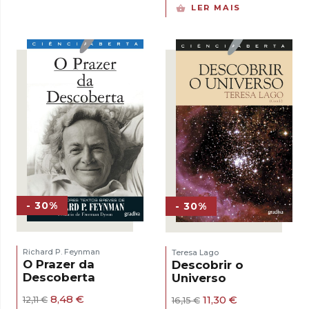
preço
preço
LER MAIS
original
atual
era:
é:
7,50 €.
5,25 €.
- 30%
- 30%
Richard P. Feynman
Teresa Lago
O Prazer da
Descobrir o
Descoberta
Universo
O
O
8,48
€
O
O
11,30
€
12,11
€
16,15
€