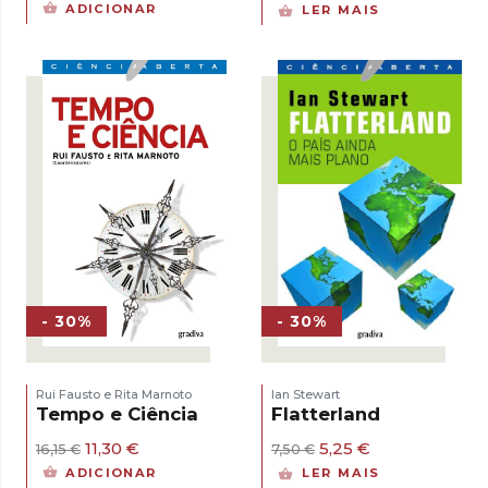
preço
preço
preço
preço
ADICIONAR
LER MAIS
original
atual
original
atual
era:
é:
era:
é:
12,11 €.
8,48 €.
16,15 €.
11,30 €.
- 30%
- 30%
Ian Stewart
Rui Fausto e Rita Marnoto
Flatterland
Tempo e Ciência
O
O
O
O
5,25
€
11,30
€
7,50
€
16,15
€
preço
preço
preço
preço
LER MAIS
ADICIONAR
original
atual
original
atual