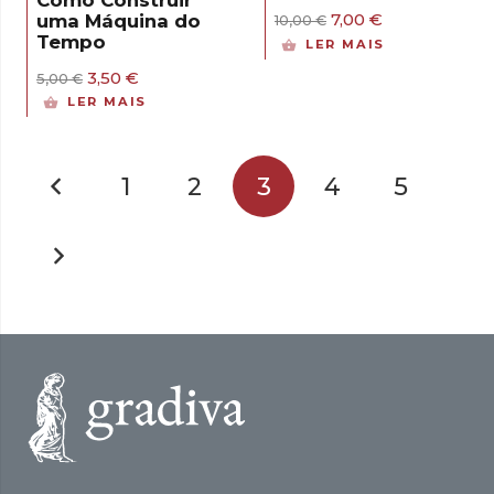
Como Construir
O
O
7,00
€
uma Máquina do
10,00
€
preço
preço
Tempo
LER MAIS
original
atual
era:
é:
O
O
3,50
€
5,00
€
10,00 €.
7,00 €.
preço
preço
LER MAIS
original
atual
era:
é:
5,00 €.
3,50 €.
1
2
3
4
5