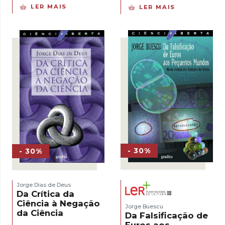
preço
preço
preço
preço
LER MAIS
LER MAIS
original
atual
original
atual
era:
é:
era:
é:
7,50 €.
5,25 €.
13,12 €.
9,18 €.
- 30%
- 30%
Jorge Dias de Deus
Da Crítica da
Ciência à Negação
Jorge Buescu
da Ciência
Da Falsificação de
Euros aos