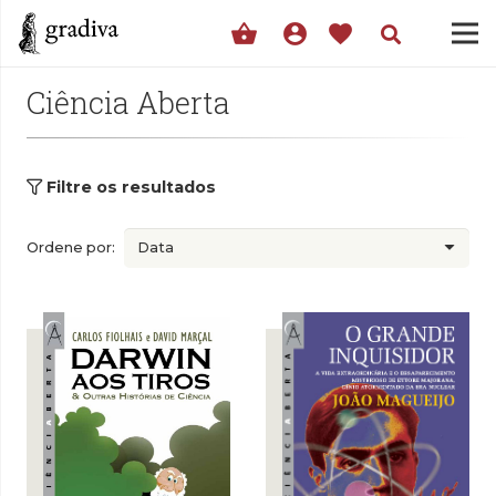
shopping_basket
account_circle
favorite
Ciência Aberta
Filtre os resultados
Ordene por: