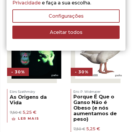
13,12 €.
9,18 €.
Privacidade
e faça a sua escolha.
Configurações
Aceitar todos
- 30%
- 30%
Eric P. Widmaier
Eörs Szathmáry
Porque É Que o
As Origens da
Ganso Não é
Vida
Obeso (e nós
O
O
5,25
€
7,50
€
aumentamos de
preço
preço
peso)
LER MAIS
original
atual
era:
é:
O
O
5,25
€
7,50
€
7,50 €.
5,25 €.