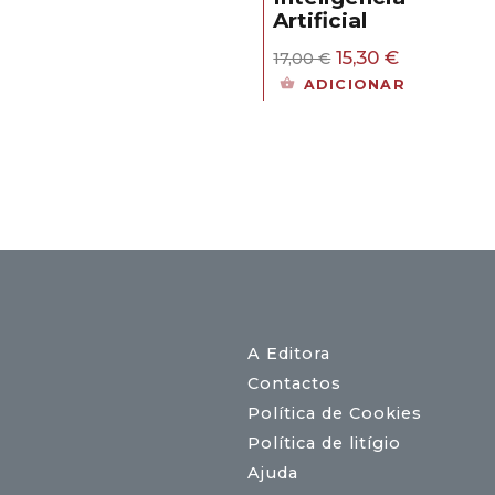
18,00 €.
16,20 €.
al
Artificial
30 €.
O
O
15,30
€
17,00
€
preço
preço
ADICIONAR
original
atual
era:
é:
17,00 €.
15,30 €.
A Editora
Contactos
Política de Cookies
Política de litígio
Ajuda