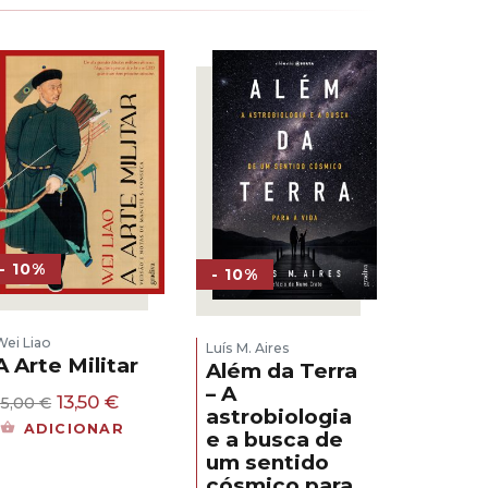
- 10%
- 10%
Wei Liao
Luís M. Aires
A Arte Militar
Além da Terra
– A
O
O
13,50
€
15,00
€
astrobiologia
preço
preço
ADICIONAR
e a busca de
original
atual
um sentido
era:
é:
15,00 €.
13,50 €.
cósmico para