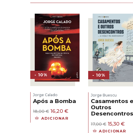
- 10%
- 10%
Jorge Calado
Jorge Buescu
Após a Bomba
Casamentos 
Outros
O
O
16,20
€
18,00
€
Desencontro
preço
preço
ADICIONAR
original
atual
O
O
15,30
€
17,00
€
era:
é:
preço
pr
ADICIONAR