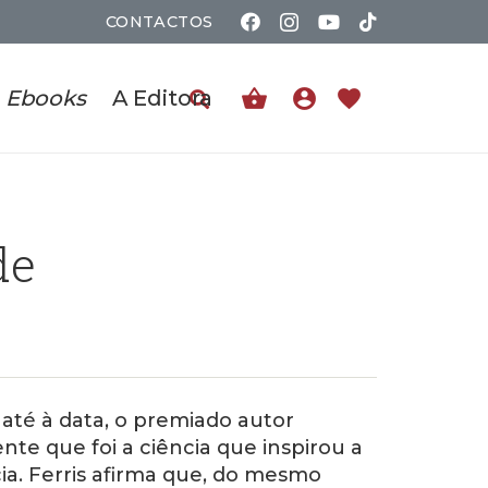
CONTACTOS
shopping_basket
account_circle
favorite
Ebooks
A Editora
de
 até à data, o premiado autor
te que foi a ciência que inspirou a
ia. Ferris afirma que, do mesmo