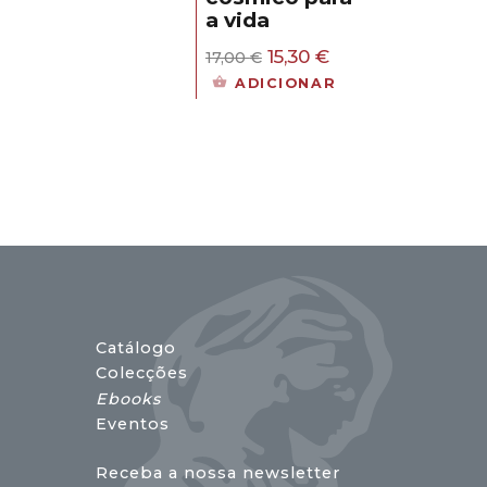
a vida
O
O
15,30
€
17,00
€
preço
preço
ADICIONAR
original
atual
era:
é:
17,00 €.
15,30 €.
Catálogo
Colecções
Ebooks
Eventos
Receba a nossa newsletter