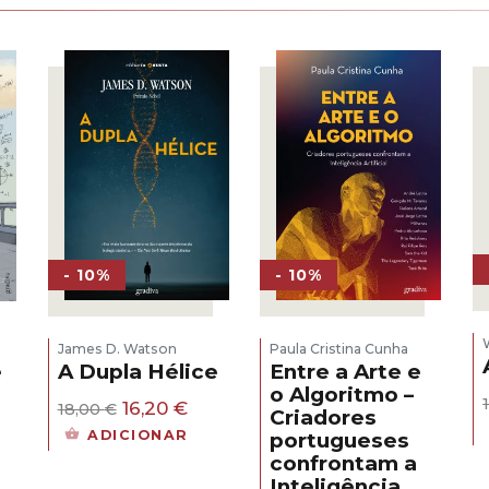
- 10%
- 10%
James D. Watson
Paula Cristina Cunha
A Dupla Hélice
Entre a Arte e
e
o Algoritmo –
O
O
16,20
€
18,00
€
Criadores
s
preço
preço
ADICIONAR
portugueses
original
atual
confrontam a
era:
é:
eço
Inteligência