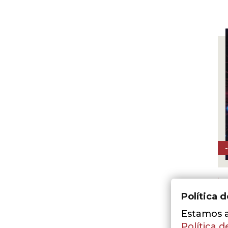
Política 
L
Estamos a 
O
Política d