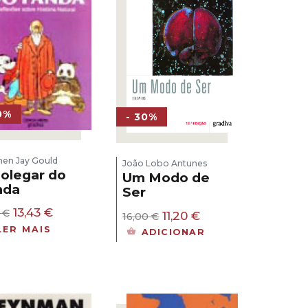
0%
- 30%
hen Jay Gould
João Lobo Antunes
olegar do
Um Modo de
nda
Ser
O
O
13,43
€
9
€
O
O
11,20
€
16,00
€
preço
preço
preço
preço
LER MAIS
ADICIONAR
original
atual
original
atual
era:
é:
era:
é:
19,19 €.
13,43 €.
16,00 €.
11,20 €.