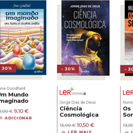
- 30%
- 30%
- 3
une Goodfield
Um Mundo
Imaginado
Jorge Dias de Deus
Nuno
Ciência
Os 
O
O
9,10
€
3,00
€
Cosmológica
So
preço
preço
ADICIONAR
original
atual
O
O
10,50
€
15,00
€
13,0
era:
é:
preço
preço
LER MAIS