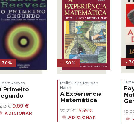
- 3
- 30%
- 30%
James
Philip Davis
Reuben
ubert Reeves
,
Fey
Hersh
 Primeiro
A Experiência
Nat
Segundo
Matemática
Gé
O
O
9,89
€
4,13
€
O
O
15,55
€
22,21
€
preço
preço
10,
ADICIONAR
preço
preço
original
atual
ADICIONAR
original
atual
era:
é:
era:
é:
14,13 €.
9,89 €.
22,21 €.
15,55 €.