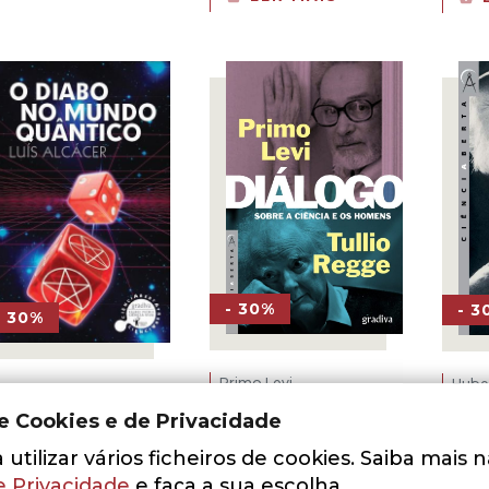
13,00 €.
9,10 €.
original
atual
era:
é:
15,00 €.
10,50 €.
- 30%
- 3
- 30%
Primo Levi
Hube
Diálogo Sobre
Já 
de Cookies e de Privacidade
a Ciência e os
Te
uís Alcácer
Homens
utilizar vários ficheiros de cookies. Saiba mais 
 Diabo no
7,50
Mundo
e Privacidade
e faça a sua escolha.
O
O
5,25
€