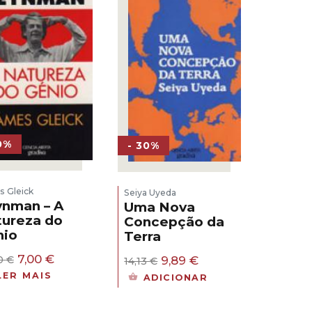
0%
- 30%
 Gleick
Seiya Uyeda
nman – A
Uma Nova
ureza do
Concepção da
nio
Terra
O
O
7,00
€
O
O
9,89
€
00
€
14,13
€
preço
preço
preço
preço
LER MAIS
ADICIONAR
original
atual
original
atual
era:
é:
era:
é:
10,00 €.
7,00 €.