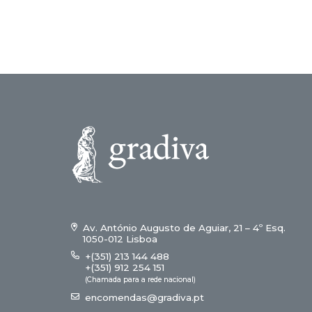
Av. António Augusto de Aguiar, 21 – 4º Esq.
1050-012 Lisboa
+(351) 213 144 488
+(351) 912 254 151
(Chamada para a rede nacional)
encomendas@gradiva.pt