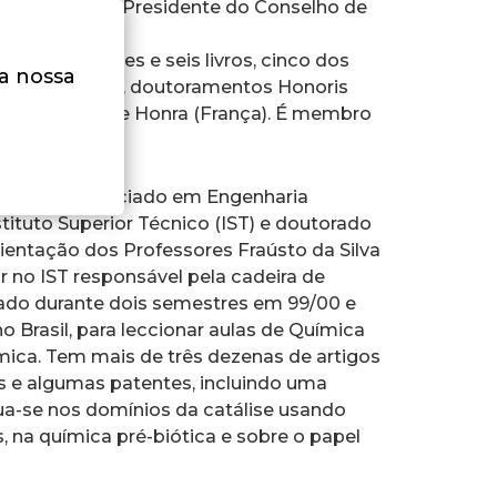
l de Belém. É Presidente do Conselho de
várias patentes e seis livros, cinco dos
na nossa
mios, medalhas, doutoramentos Honoris
al da Legião de Honra (França). É membro
.
aro. É licenciado em Engenharia
tituto Superior Técnico (IST) e doutorado
ientação dos Professores Fraústo da Silva
ar no IST responsável pela cadeira de
dado durante dois semestres em 99/00 e
o Brasil, para leccionar aulas de Química
ica. Tem mais de três dezenas de artigos
s e algumas patentes, incluindo uma
ua-se nos domínios da catálise usando
 na química pré-biótica e sobre o papel