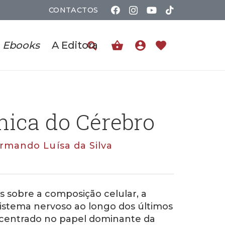
CONTACTOS
shopping_basket
account_circle
favorite
Ebooks
A Editora
nica do Cérebro
Armando Luísa da Silva
sobre a composição celular, a
sistema nervoso ao longo dos últimos
 centrado no papel dominante da