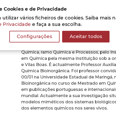
Administração e da Fundação Centro Cultura
Curadores da Fundação Oriente.
de Cookies e de Privacidade
É autor de mais de duas centenas de artigos, 
utilizar vários ficheiros de cookies. Saiba mais 
quais internacionais. Recebeu diversos pré
e Privacidade
e faça a sua escolha.
Causa e condecorações, incluindo a de Ofici
efectivo da Academia das Ciências de Lisboa
Configurações
Aceitar todos
JOSÉ ARMANDO LUÍSA DA SILVA nasceu em F
Química, ramo Química e Processos, pelo Ins
em Química pela mesma instituição sob a or
e Vilas Boas. É actualmente Professor Auxili
Química Bioinorgânica. Foi professor convi
00/01 na Universidade Estadual de Maringá, n
Bioinorgânica no curso de Mestrado em Quím
em publicações portuguesas e internacionai
mundial. Actualmente a sua investigação sit
modelos miméticos dos sistemas biológicos,
dos elementos químicos nos seres vivos.