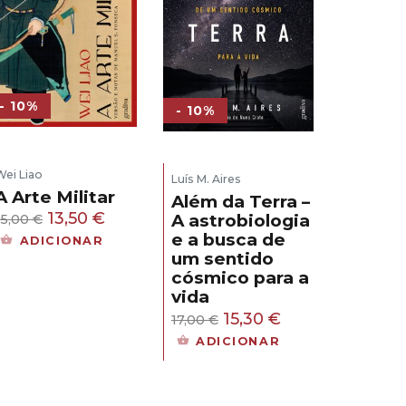
- 10%
- 10%
Wei Liao
Luís M. Aires
A Arte Militar
Além da Terra –
O
O
13,50
€
A astrobiologia
15,00
€
e a busca de
preço
preço
ADICIONAR
um sentido
original
atual
cósmico para a
era:
é:
vida
15,00 €.
13,50 €.
O
O
15,30
€
17,00
€
preço
preço
ADICIONAR
original
atual
era:
é: