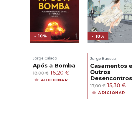
- 10%
- 10%
Jorge Calado
Jorge Buescu
Após a Bomba
Casamentos 
Outros
O
O
16,20
€
18,00
€
Desencontro
preço
preço
ADICIONAR
O
O
15,30
€
17,00
€
original
atual
preço
pr
ADICIONAR
era:
é:
original
at
18,00 €.
16,20 €.
era:
é:
17,00 €.
15