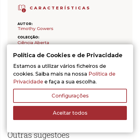
CARACTERÍSTICAS
AUTOR:
Timothy Gowers
COLECÇÃO:
Ciência Aberta
ISBN:
Política de Cookies e de Privacidade
978-989-616-262-7
Estamos a utilizar vários ficheiros de
DATA DE PUBLICAÇÃO:
2008/08/01
cookies. Saiba mais na nossa
Política de
PÁGINAS:
Privacidade
e faça a sua escolha.
176
Configurações
Aceitar todos
Outras sugestões