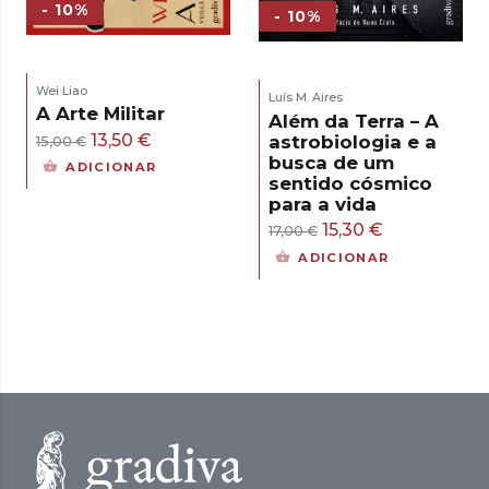
- 10%
- 10%
Wei Liao
Luís M. Aires
A Arte Militar
Além da Terra – A
O
O
13,50
€
astrobiologia e a
15,00
€
busca de um
preço
preço
ADICIONAR
sentido cósmico
original
atual
para a vida
era:
é:
O
O
15,30
€
17,00
€
15,00 €.
13,50 €.
preço
preço
ADICIONAR
original
atual
era:
é:
17,00 €.
15,30 €.