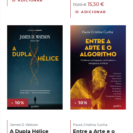
ADICIONAR
O
O
15,30
€
17,00
€
original
atual
preço
preço
ADICIONAR
era:
é:
original
atual
18,00 €.
16,20 €.
era:
é:
17,00 €.
15,30 €.
- 10%
- 10%
James D. Watson
Paula Cristina Cunha
A Dupla Hélice
Entre a Arte e o