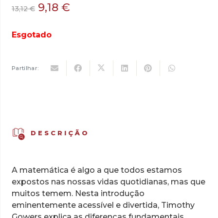
O
O
9,18
€
13,12
€
preço
preço
original
atual
Esgotado
era:
é:
13,12 €.
9,18 €.
Partilhar:
DESCRIÇÃO
A matemática é algo a que todos estamos
expostos nas nossas vidas quotidianas, mas que
muitos temem. Nesta introdução
eminentemente acessível e divertida, Timothy
Gowers explica as diferenças fundamentais,