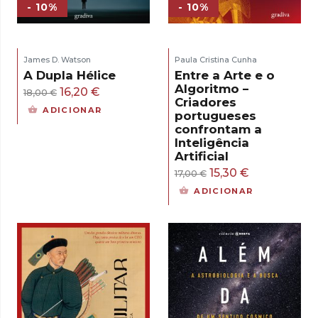
- 10%
- 10%
James D. Watson
Paula Cristina Cunha
A Dupla Hélice
Entre a Arte e o
Algoritmo –
O
O
16,20
€
18,00
€
Criadores
preço
preço
ADICIONAR
portugueses
original
atual
confrontam a
Inteligência
era:
é:
Artificial
18,00 €.
16,20 €.
O
O
15,30
€
17,00
€
preço
preço
ADICIONAR
original
atual
era:
é:
17,00 €.
15,30 €.