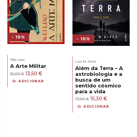
- 10%
- 10%
Wei Liao
Luís M. Aires
A Arte Militar
Além da Terra – A
O
O
13,50
€
astrobiologia e a
15,00
€
busca de um
preço
preço
ADICIONAR
sentido cósmico
original
atual
para a vida
era:
é:
O
O
15,30
€
17,00
€
15,00 €.
13,50 €.
preço
preço
ADICIONAR
original
atual
era:
é:
17,00 €.
15,30 €.