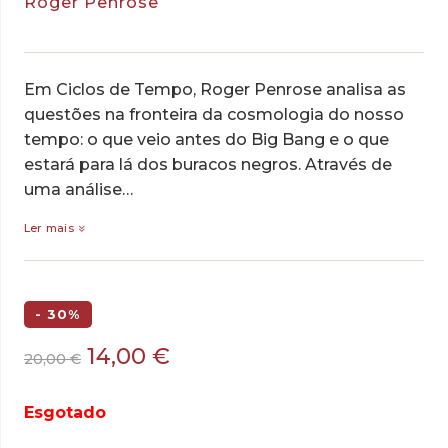
Roger Penrose
Em Ciclos de Tempo, Roger Penrose analisa as
questões na fronteira da cosmologia do nosso
tempo: o que veio antes do Big Bang e o que
estará para lá dos buracos negros. Através de
uma análise…
Ler mais
- 30%
O
O
14,00
€
20,00
€
preço
preço
original
atual
Esgotado
era:
é: