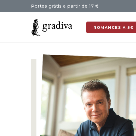
Portes grátis a partir de 17 €
ROMANCES A 5€