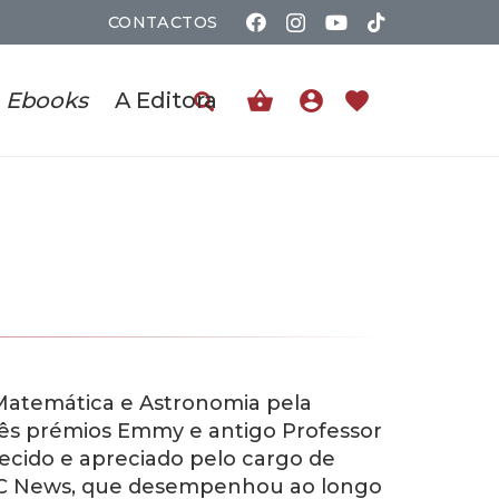
CONTACTOS
shopping_basket
account_circle
favorite
Ebooks
A Editora
Matemática e Astronomia pela
rês prémios Emmy e antigo Professor
hecido e apreciado pelo cargo de
 ABC News, que desempenhou ao longo