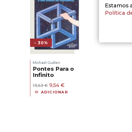
Estamos a 
Política d
- 30%
Michael Guillen
Pontes Para o
Infinito
O
O
9,54
€
13,63
€
preço
preço
ADICIONAR
original
atual
era:
é:
13,63 €.
9,54 €.