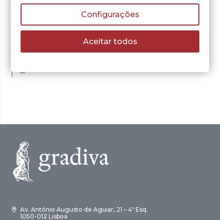
Configurações
George G. Szpiro
A Conjectura de
Aceitar todos
Poincaré
O
O
13,43
€
19,18
€
preço
preço
LER MAIS
original
atual
era:
é:
19,18 €.
13,43 €.
Av. António Augusto de Aguiar, 21 – 4º Esq.
1050-012 Lisboa