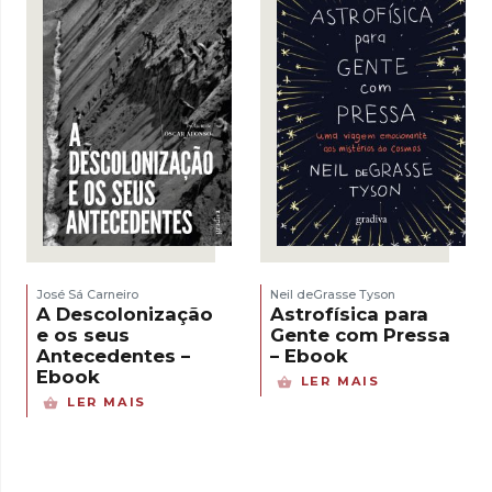
José Sá Carneiro
Neil deGrasse Tyson
A Descolonização
Astrofísica para
e os seus
Gente com Pressa
Antecedentes –
– Ebook
Ebook
LER MAIS
LER MAIS