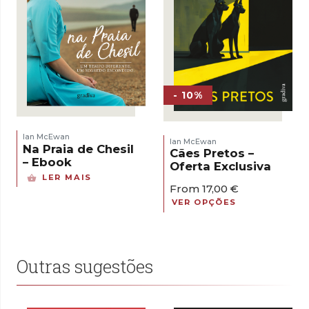
- 10%
Ian McEwan
Ian McEwan
Na Praia de Chesil
Cães Pretos –
– Ebook
Oferta Exclusiva
LER MAIS
From
17,00
€
VER OPÇÕES
Outras sugestões