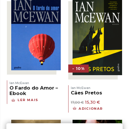
- 10%
Ian McEwan
O Fardo do Amor –
Ian McEwan
Cães Pretos
Ebook
LER MAIS
O
O
15,30
€
17,00
€
preço
preço
ADICIONAR
original
atual
era:
é:
17,00 €.
15,30 €.