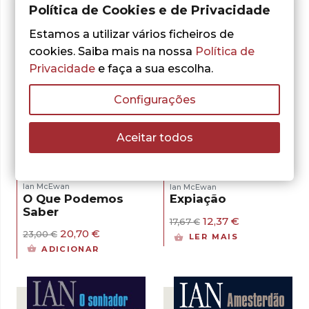
Política de Cookies e de Privacidade
Estamos a utilizar vários ficheiros de
cookies. Saiba mais na nossa
Política de
Privacidade
e faça a sua escolha.
Configurações
Aceitar todos
- 10%
- 30%
Ian McEwan
Ian McEwan
O Que Podemos
Expiação
Saber
O
O
12,37
€
17,67
€
preço
preço
O
O
20,70
€
23,00
€
LER MAIS
original
atual
preço
preço
ADICIONAR
era:
é:
original
atual
17,67 €.
12,37 €.
era:
é:
23,00 €.
20,70 €.