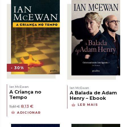
- 30%
Ian McEwan
Ian McEwan
A Criança no
A Balada de Adam
Tempo
Henry – Ebook
LER MAIS
O
O
8,13
€
11,61
€
preço
preço
ADICIONAR
original
atual
era:
é:
11,61 €.
8,13 €.