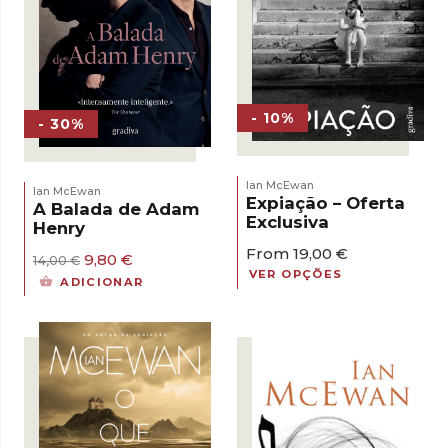
- 10%
- 30%
Ian McEwan
Ian McEwan
Expiação – Oferta
A Balada de Adam
Exclusiva
Henry
From
19,00
€
O
O
9,80
€
14,00
€
preço
preço
VER OPÇÕES
ADICIONAR
original
atual
era:
é:
14,00 €.
9,80 €.