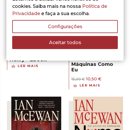
cookies. Saiba mais na nossa
Política de
Privacidade
e faça a sua escolha.
Configurações
- 30%
Aceitar todos
Ian McEwan
A Balada de Adam
Henry – Ebook
Ian McEwan
Máquinas Como
LER MAIS
Eu
O
O
10,50
€
15,00
€
preço
preço
LER MAIS
original
atual
era:
é:
15,00 €.
10,50 €.