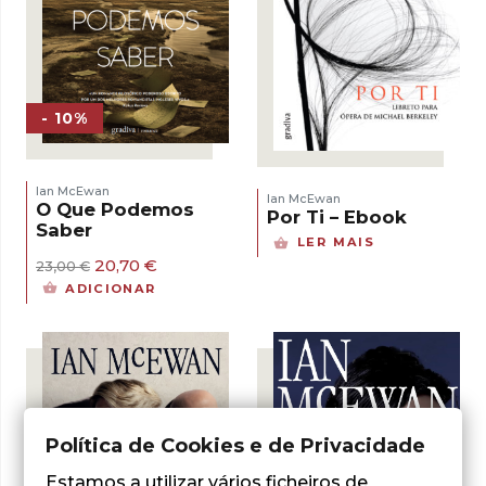
- 10%
Ian McEwan
Ian McEwan
O Que Podemos
Por Ti – Ebook
Saber
LER MAIS
O
O
20,70
€
23,00
€
preço
preço
ADICIONAR
original
atual
era:
é:
23,00 €.
20,70 €.
Política de Cookies e de Privacidade
Estamos a utilizar vários ficheiros de