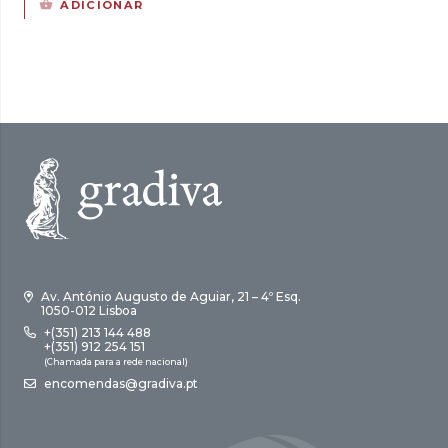
ADICIONAR
era:
é:
original
atual
17,00 €.
15,30 €.
era:
é:
18,00 €.
16,20 €.
Av. António Augusto de Aguiar, 21 – 4º Esq.
1050-012 Lisboa
+(351) 213 144 488
+(351) 912 254 151
(Chamada para a rede nacional)
encomendas@gradiva.pt