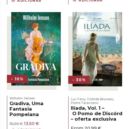
ADICIONAR
ADICIONAR
original
atual
original
atual
era:
é:
era:
é:
17,00 €.
15,30 €.
16,00 €.
14,40 €.
- 10%
- 30%
Wilhelm Jensen
Luc Ferry
Clotilde Bruneau
,
,
Gradiva, Uma
Pierre Taranzano
Ilíada, Vol. 1 –
Fantasia
O Pomo de Discórdia
Pompeiana
– oferta exclusiva
O
O
13,50
€
15,00
€
From
20,99
€
preço
preço