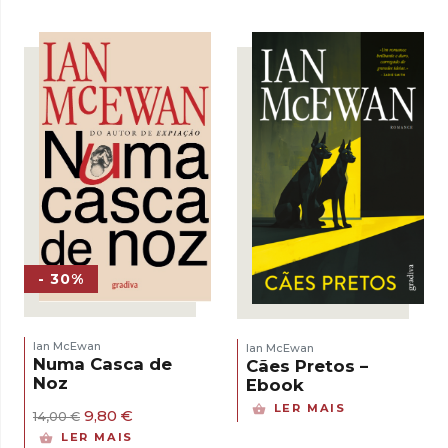
- 30%
Ian McEwan
Ian McEwan
Numa Casca de
Cães Pretos –
Noz
Ebook
LER MAIS
O
O
9,80
€
14,00
€
preço
preço
LER MAIS