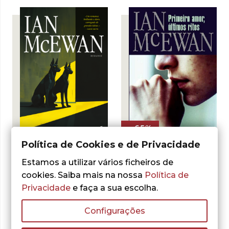
17,00 €.
15,30 €.
- 65%
- 10%
Política de Cookies e de Privacidade
Estamos a utilizar vários ficheiros de
Ian McEwan
Ian McEwan
Primeiro Amor,
cookies. Saiba mais na nossa
Política de
Cães Pretos
Últimos Ritos
Privacidade
e faça a sua escolha.
O
O
15,30
€
17,00
€
O
O
5,00
€
14,13
€
preço
preço
preço
preço
ADICIONAR
ADICIONAR
Configurações
original
atual
original
atual
era:
é:
era:
é:
17,00 €.
15,30 €.