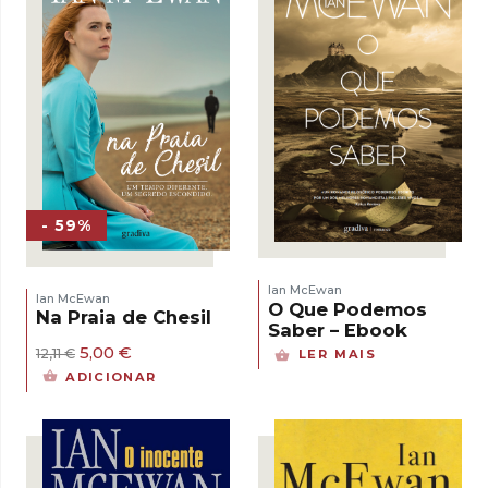
- 59%
Ian McEwan
Ian McEwan
O Que Podemos
Na Praia de Chesil
Saber – Ebook
O
O
5,00
€
12,11
€
LER MAIS
preço
preço
ADICIONAR
original
atual
era:
é:
12,11 €.
5,00 €.