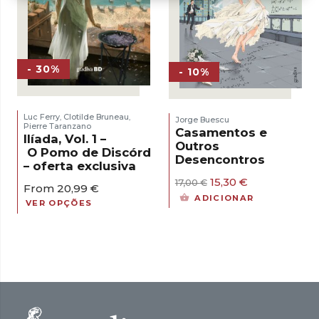
- 30%
- 10%
Luc Ferry
Clotilde Bruneau
,
,
Jorge Buescu
Pierre Taranzano
Casamentos e
Ilíada, Vol. 1 –
Outros
O Pomo de Discórdia
Desencontros
– oferta exclusiva
O
O
15,30
€
17,00
€
From
20,99
€
preço
preço
ADICIONAR
VER OPÇÕES
original
atual
era:
é:
17,00 €.
15,30 €.