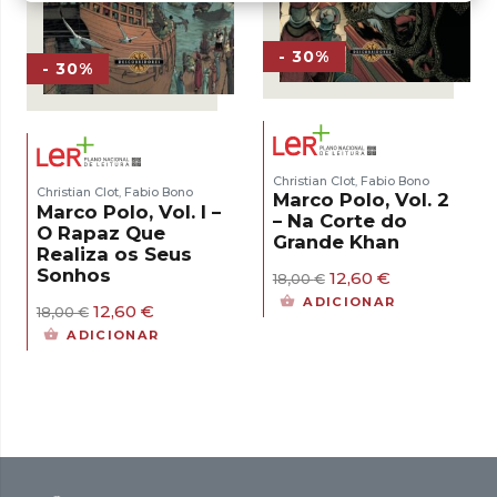
- 30%
- 30%
Christian Clot
Fabio Bono
,
Christian Clot
Fabio Bono
,
Marco Polo, Vol. 2
Marco Polo, Vol. I –
– Na Corte do
O Rapaz Que
Grande Khan
Realiza os Seus
Sonhos
O
O
12,60
€
18,00
€
preço
preço
ADICIONAR
O
O
12,60
€
18,00
€
original
atual
preço
preço
era:
é:
ADICIONAR
original
atual
18,00 €.
12,60 €.
era:
é:
18,00 €.
12,60 €.