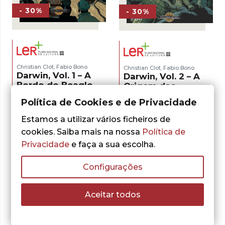
- 30%
- 30%
Christian Clot
Fabio Bono
,
Christian Clot
Fabio Bono
,
Darwin, Vol. 1 – A
Darwin, Vol. 2 – A
Bordo do Beagle
Origem das
Espécies
O
O
11,55
€
Política de Cookies e de Privacidade
16,50
€
preço
preço
O
O
11,55
€
16,50
€
LER MAIS
original
atual
Estamos a utilizar vários ficheiros de
preço
preço
LER MAIS
era:
é:
original
atual
cookies. Saiba mais na nossa
Política de
16,50 €.
11,55 €.
era:
é:
Privacidade
e faça a sua escolha.
16,50 €.
11,55 €.
Configurações
Aceitar todos