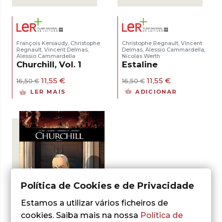
François Kersaudy
Christophe
Christophe Regnault
Vincent
,
,
Regnault
Vincent Delmas
Delmas
Alessio Cammardella
,
,
,
,
Alessio Cammardella
Nicolas Werth
Churchill, Vol. 1
Estaline
O
O
O
O
11,55
€
11,55
€
16,50
€
16,50
€
preço
preço
preço
preço
LER MAIS
ADICIONAR
original
atual
original
atual
era:
é:
era:
é:
16,50 €.
11,55 €.
16,50 €.
11,55 €.
Política de Cookies e de Privacidade
Estamos a utilizar vários ficheiros de
cookies. Saiba mais na nossa
Política de
- 30%