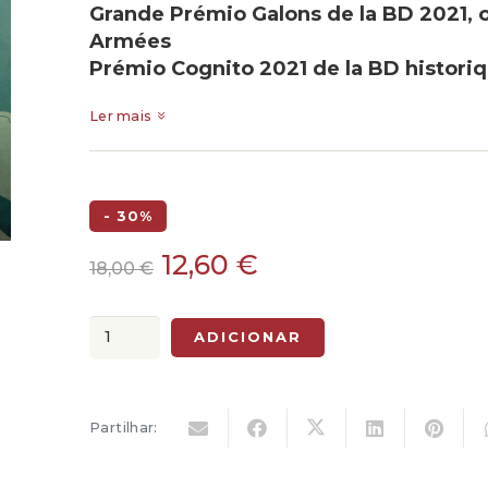
Grande Prémio Galons de la BD 2021, o
Armées
Prémio Cognito 2021 de la BD histori
Ler mais
- 30%
O
O
12,60
€
18,00
€
preço
preço
original
atual
Quantidade
ADICIONAR
era:
é:
de
18,00 €.
12,60 €.
A
Bomba,
Partilhar:
Vol.
I