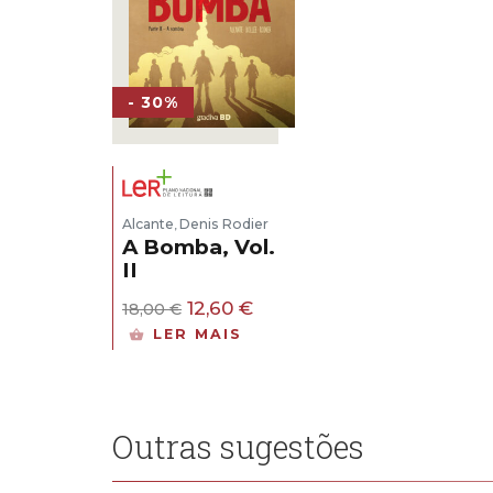
- 30%
Alcante
Denis Rodier
,
A Bomba, Vol.
II
O
O
12,60
€
18,00
€
preço
preço
LER MAIS
original
atual
era:
é:
18,00 €.
12,60 €.
Outras sugestões