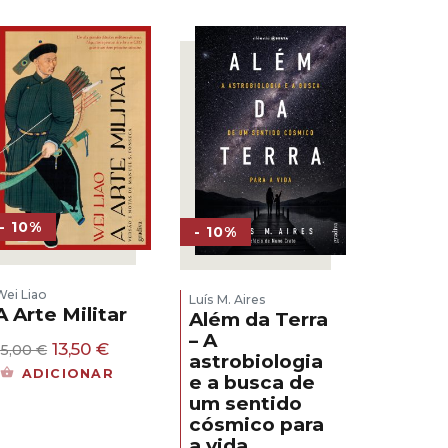
- 10%
- 10%
Wei Liao
Luís M. Aires
A Arte Militar
Além da Terra
– A
O
O
13,50
€
15,00
€
astrobiologia
preço
preço
ADICIONAR
e a busca de
original
atual
um sentido
era:
é:
15,00 €.
13,50 €.
cósmico para
a vida