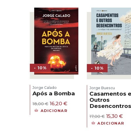
- 10%
- 10%
Jorge Calado
Jorge Buescu
Após a Bomba
Casamentos 
Outros
O
O
16,20
€
18,00
€
Desencontro
preço
preço
ADICIONAR
original
atual
O
O
15,30
€
17,00
€
era:
é:
preço
pr
ADICIONAR
18,00 €.
16,20 €.
original
atu