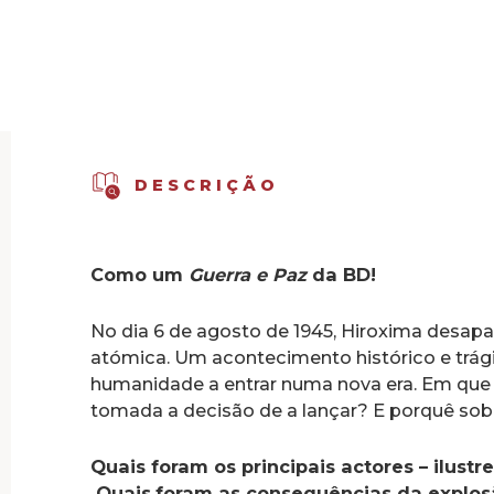
DESCRIÇÃO
Como um
Guerra e Paz
da BD!
No dia 6 de agosto de 1945, Hiroxima desa
atómica. Um acontecimento histórico e trági
humanidade a entrar numa nova era. Em que
tomada a decisão de a lançar? E porquê sob
Quais foram os principais actores – ilust
Quais
foram as consequências da explos