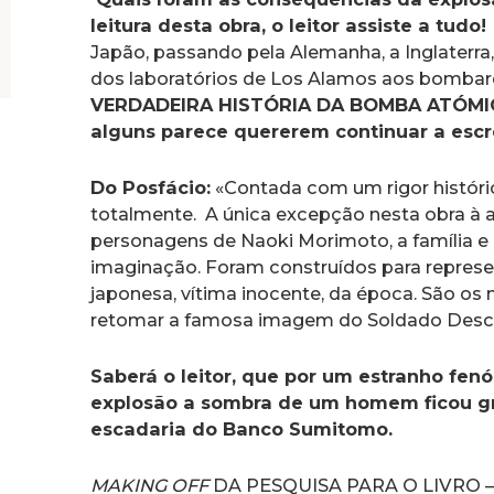
leitura desta obra, o leitor assiste a tudo!
Japão, passando pela Alemanha, a Inglaterra
dos laboratórios de Los Alamos aos bombard
VERDADEIRA HISTÓRIA DA BOMBA ATÓMICA
alguns parece quererem continuar a esc
Do Posfácio:
«Contada com um rigor histór
totalmente. A única excepção nesta obra à a
personagens de Naoki Morimoto, a família e
imaginação. Foram construídos para repres
japonesa, vítima inocente, da época. São o
retomar a famosa imagem do Soldado Desc
Saberá o leitor, que por um estranho fe
explosão a sombra de um homem ficou g
escadaria do Banco Sumitomo.
MAKING OFF
DA PESQUISA PARA O LIVRO – 