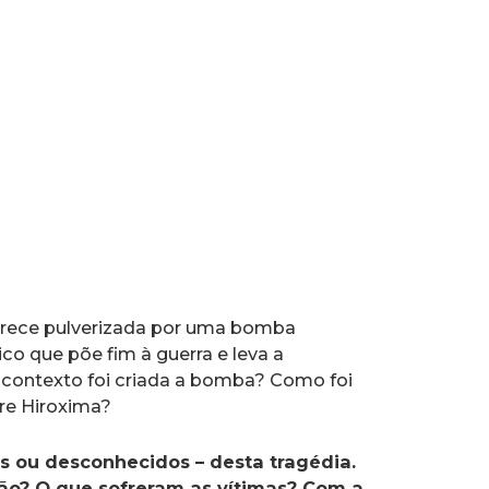
parece pulverizada por uma bomba
co que põe fim à guerra e leva a
 contexto foi criada a bomba? Como foi
re Hiroxima?
res ou desconhecidos – desta tragédia.
ão? O que sofreram as vítimas? Com a