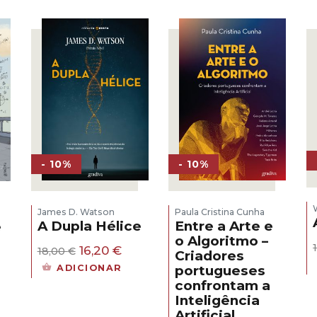
- 10%
- 10%
James D. Watson
Paula Cristina Cunha
A Dupla Hélice
Entre a Arte e
e
o Algoritmo –
O
O
16,20
€
18,00
€
Criadores
s
preço
preço
ADICIONAR
portugueses
original
atual
confrontam a
era:
é:
eço
Inteligência
18,00 €.
16,20 €.
al
Artificial