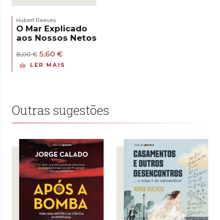
Hubert Reeves
O Mar Explicado
aos Nossos Netos
O
O
5,60
€
8,00
€
preço
preço
LER MAIS
original
atual
era:
é:
8,00 €.
5,60 €.
Outras sugestões