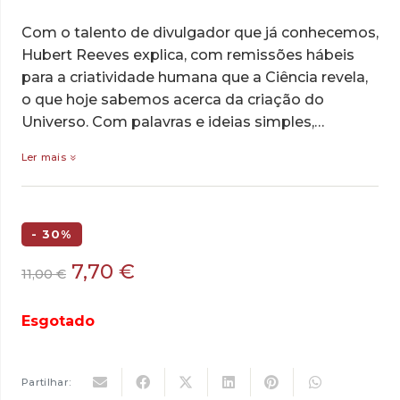
Com o talento de divulgador que já conhecemos,
Hubert Reeves explica, com remissões hábeis
para a criatividade humana que a Ciência revela,
o que hoje sabemos acerca da criação do
Universo. Com palavras e ideias simples,…
Ler mais
- 30%
O
O
7,70
€
11,00
€
preço
preço
original
atual
Esgotado
era:
é:
11,00 €.
7,70 €.
Partilhar: