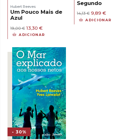
Segundo
Hubert Reeves
Um Pouco Mais de
O
O
9,89
€
14,13
€
Azul
preço
preço
ADICIONAR
original
atual
O
O
13,30
€
era:
é:
19,00
€
preço
preço
14,13 €.
9,89 €.
ADICIONAR
original
atual
era:
é:
19,00 €.
13,30 €.
- 30%