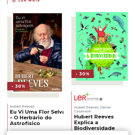
LER MAIS
original
atual
era:
é:
5,00 €.
3,50 €.
- 30%
- 30%
Hubert Reeves
Hubert Reeves
Daniel
,
Eu Vi Uma Flor Selvagem
Casanave
Hubert Reeves
– O Herbário do
Explica a
Astrofísico
Biodiversidade
O
O
15,05
€
21,50
€