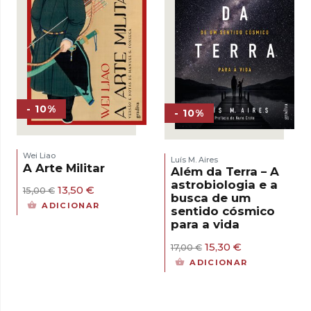
- 10%
- 10%
Wei Liao
Luís M. Aires
A Arte Militar
Além da Terra – A
astrobiologia e a
O
O
13,50
€
15,00
€
busca de um
preço
preço
ADICIONAR
sentido cósmico
original
atual
para a vida
era:
é:
15,00 €.
13,50 €.
O
O
15,30
€
17,00
€
preço
preço
ADICIONAR
original
atual
era:
é:
17,00 €.
15,30 €.