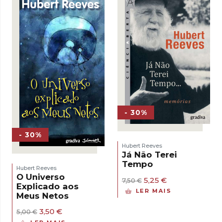
- 30%
- 30%
Hubert Reeves
Já Não Terei
Tempo
Hubert Reeves
O Universo
O
O
5,25
€
7,50
€
Explicado aos
preço
preço
LER MAIS
Meus Netos
original
atual
era:
é:
O
O
3,50
€
5,00
€
7,50 €.
5,25 €.
preço
preço