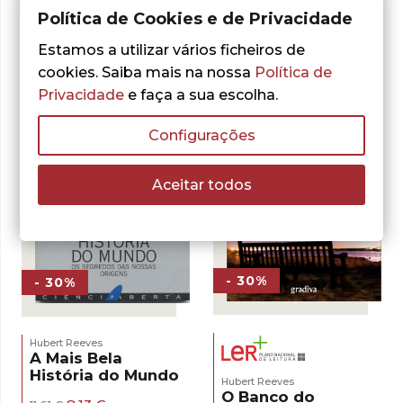
O
O
preço
preço
9,10
€
13,00
€
LER MAIS
Política de Cookies e de Privacidade
preço
preço
original
atual
LER MAIS
original
atual
era:
é:
Estamos a utilizar vários ficheiros de
era:
é:
21,50 €.
15,05 €.
13,00 €.
9,10 €.
cookies. Saiba mais na nossa
Política de
Privacidade
e faça a sua escolha.
Configurações
Aceitar todos
- 30%
- 30%
Hubert Reeves
A Mais Bela
História do Mundo
Hubert Reeves
O Banco do