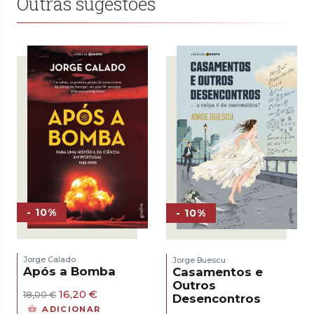
Outras sugestões
- 10%
- 10%
Jorge Calado
Jorge Buescu
Após a Bomba
Casamentos e
Outros
O
O
16,20
€
18,00
€
Desencontros
preço
preço
ADICIONAR