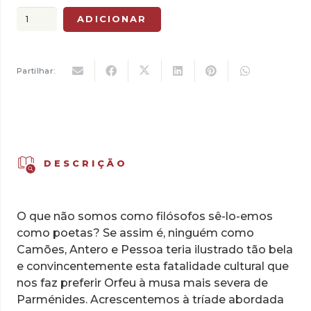
original
atual
Quantidade
ADICIONAR
era:
é:
de
15,00 €.
10,50 €.
Poesia
e
Partilhar:
Metafísica
DESCRIÇÃO
O que não somos como filósofos sê-lo-emos
como poetas? Se assim é, ninguém como
Camões, Antero e Pessoa teria ilustrado tão bela
e convincentemente esta fatalidade cultural que
nos faz preferir Orfeu à musa mais severa de
Parménides. Acrescentemos à tríade abordada