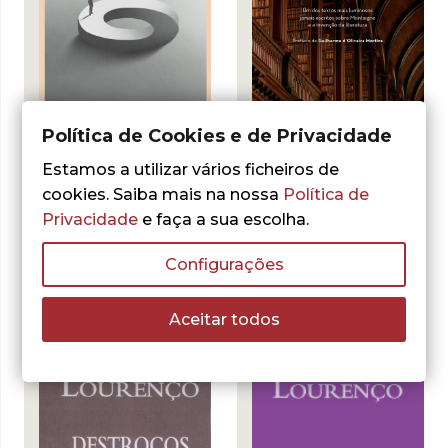
Política de Cookies e de Privacidade
- 10%
- 10%
Estamos a utilizar vários ficheiros de
cookies. Saiba mais na nossa
Política de
Eduardo Lourenço
Eduardo Lourenço
Privacidade
e faça a sua escolha.
O Fascismo Nunca
Montaigne ou a
Existiu
Vida Escrita
Configurações
O
O
15,30
€
17,00
€
O
O
10,80
€
12,00
€
preço
preço
ADICIONAR
preço
preço
original
atual
ADICIONAR
original
atual
Aceitar todos
era:
é:
era:
é:
17,00 €.
15,30 €.
12,00 €.
10,80 €.