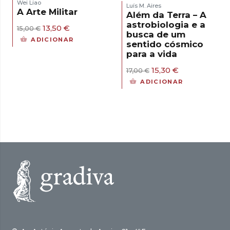
Wei Liao
Luís M. Aires
A Arte Militar
Além da Terra – A
astrobiologia e a
O
O
13,50
€
15,00
€
busca de um
preço
preço
ADICIONAR
sentido cósmico
original
atual
para a vida
era:
é:
15,00 €.
13,50 €.
O
O
15,30
€
17,00
€
preço
preço
ADICIONAR
original
atual
era:
é:
17,00 €.
15,30 €.