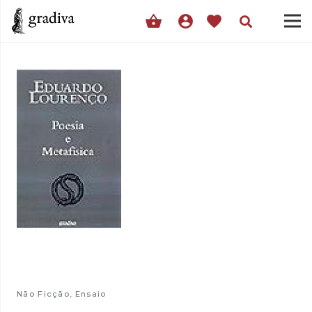
shopping_basket
account_circle
favorite
Não Ficção
,
Ensaio