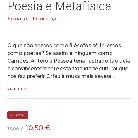
Poesia e Metafísica
Eduardo Lourenço
O que não somos como filósofos sê-lo-emos
como poetas? Se assim é, ninguém como
Camões, Antero e Pessoa teria ilustrado tão bela
e convincentemente esta fatalidade cultural que
nos faz preferir Orfeu à musa mais severa…
Ler mais
- 30%
O
O
10,50
€
15,00
€
preço
preço