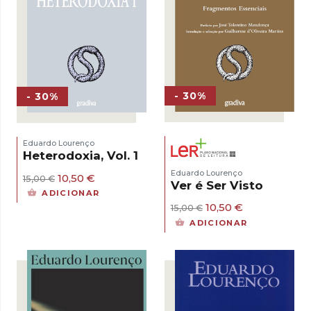
- 30%
- 30%
Eduardo Lourenço
Heterodoxia, Vol. 1
Eduardo Lourenço
O
O
10,50
€
15,00
€
Ver é Ser Visto
preço
preço
ADICIONAR
original
atual
O
O
10,50
€
15,00
€
era:
é:
preço
preço
15,00 €.
10,50 €.
ADICIONAR
original
atual
era:
é:
15,00 €.
10,50 €.