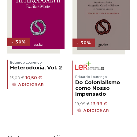
- 30%
- 30%
Eduardo Lourenço
Heterodoxia, Vol. 2
O
O
10,50
€
Eduardo Lourenço
15,00
€
Do Colonialismo
preço
preço
ADICIONAR
original
atual
como Nosso
era:
é:
Impensado
15,00 €.
10,50 €.
O
O
13,99
€
19,99
€
preço
preço
ADICIONAR
original
atual
era:
é:
19,99 €.
13,99 €.