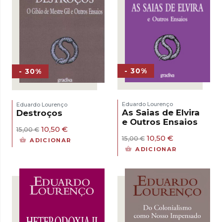
- 30%
- 30%
Eduardo Lourenço
Eduardo Lourenço
As Saias de Elvira
Destroços
e Outros Ensaios
O
O
10,50
€
15,00
€
preço
preço
O
O
10,50
€
15,00
€
ADICIONAR
original
atual
preço
preço
ADICIONAR
era:
é:
original
atual
15,00 €.
10,50 €.
era:
é:
15,00 €.
10,50 €.