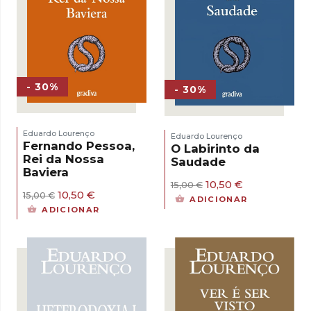
- 30%
- 30%
Eduardo Lourenço
Eduardo Lourenço
Fernando Pessoa,
O Labirinto da
Rei da Nossa
Saudade
Baviera
O
O
10,50
€
15,00
€
O
O
10,50
€
preço
preço
15,00
€
ADICIONAR
preço
preço
original
atual
ADICIONAR
original
atual
era:
é:
era:
é:
15,00 €.
10,50 €.
15,00 €.
10,50 €.