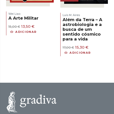
Wei Liao
Luís M. Aires
A Arte Militar
Além da Terra – A
astrobiologia e a
O
O
13,50
€
15,00
€
busca de um
preço
preço
ADICIONAR
sentido cósmico
original
atual
para a vida
era:
é:
15,00 €.
13,50 €.
O
O
15,30
€
17,00
€
preço
preço
ADICIONAR
original
atual
era:
é:
17,00 €.
15,30 €.