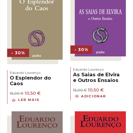
- 30%
- 30%
Eduardo Lourenço
Eduardo Lourenço
As Saias de Elvira
O Esplendor do
e Outros Ensaios
Caos
O
O
10,50
€
15,00
€
O
O
10,50
€
15,00
€
preço
preço
ADICIONAR
preço
preço
original
atual
LER MAIS
original
atual
era:
é:
era:
é:
15,00 €.
10,50 €.
15,00 €.
10,50 €.