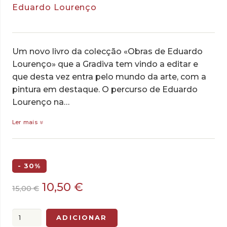
Eduardo Lourenço
Um novo livro da colecção «Obras de Eduardo
Lourenço» que a Gradiva tem vindo a editar e
que desta vez entra pelo mundo da arte, com a
pintura em destaque. O percurso de Eduardo
Lourenço na…
Ler mais
- 30%
O
O
10,50
€
15,00
€
preço
preço
original
atual
Quantidade
ADICIONAR
era:
é: