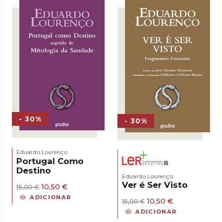
15,00 €.
10,50 €.
- 30%
- 30%
Eduardo Lourenço
Portugal Como
Destino
Eduardo Lourenço
Ver é Ser Visto
O
O
10,50
€
15,00
€
preço
preço
ADICIONAR
O
O
10,50
€
15,00
€
original
atual
preço
preço
era:
é:
ADICIONAR
original
atual
15,00 €.
10,50 €.