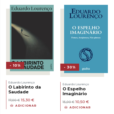
era:
é:
15,00 €.
10,50 €.
- 10%
- 30%
Eduardo Lourenço
Eduardo Lourenço
O Labirinto da
O Espelho
Saudade
Imaginário
O
O
15,30
€
17,00
€
O
O
10,50
€
15,00
€
preço
preço
preço
preço
ADICIONAR
ADICIONAR
original
atual
original
atual
era:
é: