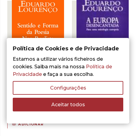
Política de Cookies e de Privacidade
Estamos a utilizar vários ficheiros de
cookies. Saiba mais na nossa
Política de
- 30%
- 30%
Privacidade
e faça a sua escolha.
Configurações
Eduardo Lourenço
Eduardo Lourenço
Sentido e Forma
A Europa
da Poesia Neo-
Desencantada
Aceitar todos
Realista
O
O
10,50
€
15,00
€
preço
preço
O
O
10,50
€
15,00
€
ADICIONAR
original
atual
preço
preço
ADICIONAR
era:
é:
original
atual
15,00 €.
10,50 €.
era:
é: