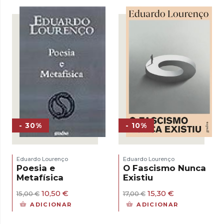
era:
é:
17,00 €.
15,30 €.
15,00 €.
10,50 €.
- 30%
- 10%
Eduardo Lourenço
Eduardo Lourenço
Poesia e
O Fascismo Nunca
Metafísica
Existiu
O
O
O
O
10,50
€
15,30
€
15,00
€
17,00
€
preço
preço
preço
preço
ADICIONAR
ADICIONAR
original
atual
original
atual
era:
é:
era:
é: