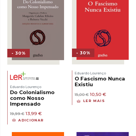
- 30%
- 30%
Eduardo Lourenço
O Fascismo Nunca
Existiu
Eduardo Lourenço
Do Colonialismo
O
O
10,50
€
15,00
€
como Nosso
preço
preço
LER MAIS
Impensado
original
atual
era:
é:
O
O
13,99
€
19,99
€
15,00 €.
10,50 €.
preço
preço
ADICIONAR
original
atual
era:
é:
19,99 €.
13,99 €.