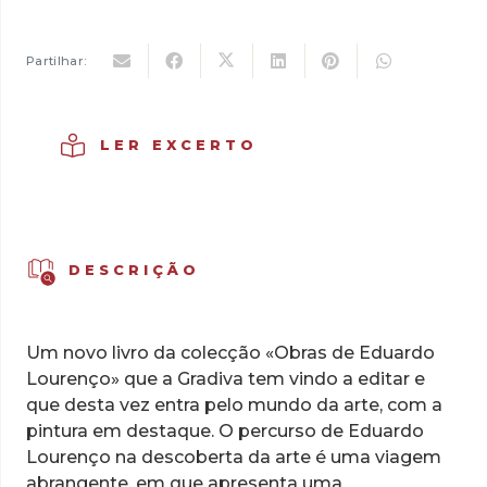
de
15,00 €.
10,50 €.
Da
Pintura
Partilhar:
LER EXCERTO
DESCRIÇÃO
Um novo livro da colecção «Obras de Eduardo
Lourenço» que a Gradiva tem vindo a editar e
que desta vez entra pelo mundo da arte, com a
pintura em destaque. O percurso de Eduardo
Lourenço na descoberta da arte é uma viagem
abrangente, em que apresenta uma