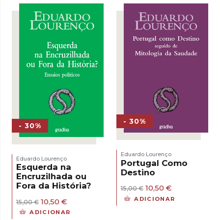
15,00 €.
10,50 €.
15,00 €.
10,50 €.
- 30%
- 30%
Eduardo Lourenço
Eduardo Lourenço
Portugal Como
Esquerda na
Destino
Encruzilhada ou
Fora da História?
O
O
10,50
€
15,00
€
preço
preço
ADICIONAR
O
O
10,50
€
15,00
€
original
atual
preço
preço
era:
é:
ADICIONAR
original
atual