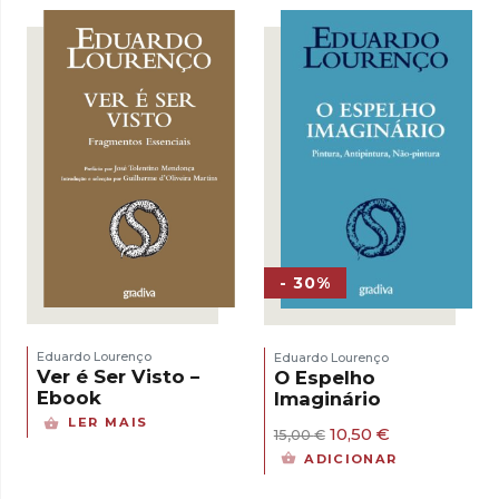
15,00 €.
10,50 €.
15,00 €.
10,50 €.
- 30%
Eduardo Lourenço
Eduardo Lourenço
Ver é Ser Visto –
O Espelho
Ebook
Imaginário
LER MAIS
O
O
10,50
€
15,00
€
preço
preço
ADICIONAR
original
atual
era:
é: