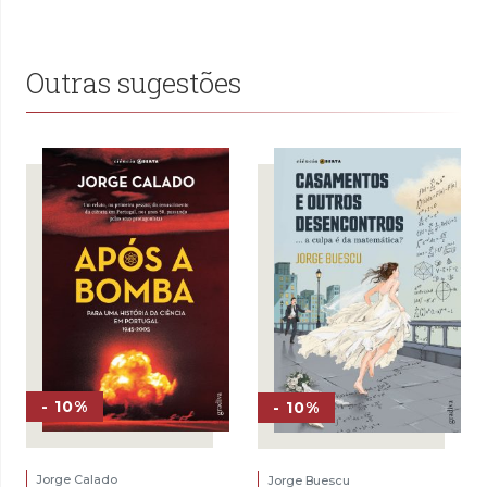
15,00 €.
10,50 €.
era:
é:
15,00 €.
10,50 €.
Outras sugestões
- 10%
- 10%
Jorge Calado
Jorge Buescu