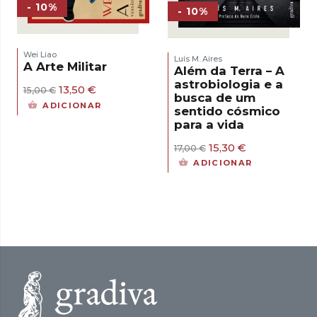
- 10%
- 10%
Wei Liao
Luís M. Aires
A Arte Militar
Além da Terra – A
astrobiologia e a
O
O
13,50
€
15,00
€
busca de um
preço
preço
ADICIONAR
sentido cósmico
original
atual
para a vida
era:
é:
15,00 €.
13,50 €.
O
O
15,30
€
17,00
€
preço
preço
ADICIONAR
original
atual
era:
é:
17,00 €.
15,30 €.