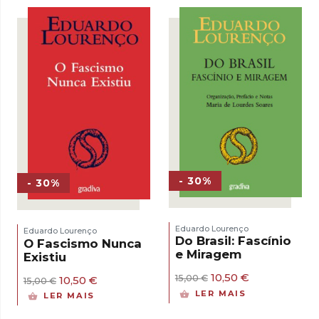
15,00 €.
10,50 €.
- 30%
- 30%
Eduardo Lourenço
Eduardo Lourenço
Do Brasil: Fascínio
O Fascismo Nunca
e Miragem
Existiu
O
O
10,50
€
O
O
15,00
€
10,50
€
15,00
€
preço
preço
preço
preço
LER MAIS
LER MAIS
original
atual
original
atual
era:
é:
era:
é: