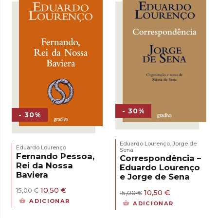
- 30%
- 30%
Eduardo Lourenço
Jorge de
,
Eduardo Lourenço
Sena
Fernando Pessoa,
Correspondência –
Rei da Nossa
Eduardo Lourenço
Baviera
e Jorge de Sena
O
O
10,50
€
15,00
€
O
O
10,50
€
15,00
€
preço
preço
preço
preço
ADICIONAR
ADICIONAR
original
atual
original
atual
era:
é:
era:
é: