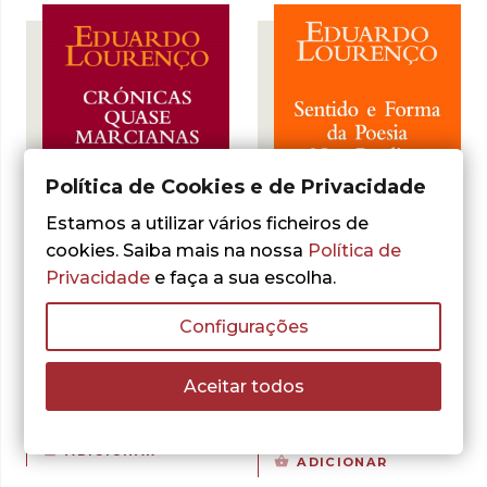
15,00 €.
10,50 €.
Política de Cookies e de Privacidade
Estamos a utilizar vários ficheiros de
cookies. Saiba mais na nossa
Política de
- 30%
Privacidade
e faça a sua escolha.
- 30%
Configurações
Eduardo Lourenço
Eduardo Lourenço
Sentido e Forma
Crónicas Quase
da Poesia Neo-
Aceitar todos
Marcianas
Realista
O
O
10,50
€
15,00
€
O
O
10,50
€
15,00
€
preço
preço
ADICIONAR
preço
preço
original
atual
ADICIONAR
original
atual
era:
é: