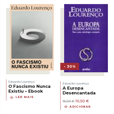
era:
é:
15,00 €.
10,50 €.
15,00 €.
10,50 €.
- 30%
Eduardo Lourenço
Eduardo Lourenço
O Fascismo Nunca
A Europa
Existiu – Ebook
Desencantada
LER MAIS
O
O
10,50
€
15,00
€
preço
preço
ADICIONAR
original
atual
era:
é: