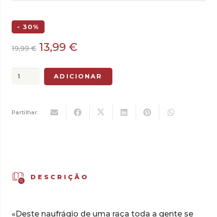
- 30%
O
O
13,99
€
19,99
€
preço
preço
original
atual
Quantidade
ADICIONAR
era:
é:
de
19,99 €.
13,99 €.
Do
Colonialismo
Partilhar:
como
Nosso
Impensado
DESCRIÇÃO
«Deste naufrágio de uma raça toda a gente se