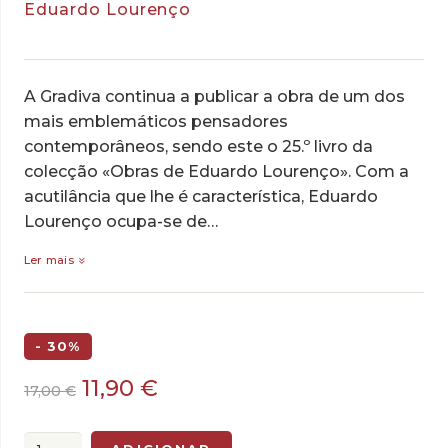
Eduardo Lourenço
A Gradiva continua a publicar a obra de um dos
mais emblemáticos pensadores
contemporâneos, sendo este o 25.º livro da
colecção «Obras de Eduardo Lourenço». Com a
acutilância que lhe é característica, Eduardo
Lourenço ocupa-se de…
Ler mais
- 30%
O
O
11,90
€
17,00
€
preço
preço
original
atual
Quantidade