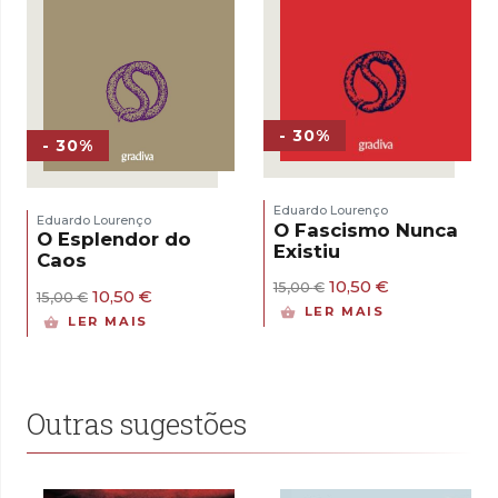
- 30%
- 30%
Eduardo Lourenço
Eduardo Lourenço
O Fascismo Nunca
O Esplendor do
Existiu
Caos
O
O
10,50
€
15,00
€
O
O
10,50
€
15,00
€
preço
preço
preço
preço
LER MAIS
original
atual
LER MAIS
original
atual
era:
é:
era:
é:
15,00 €.
10,50 €.
15,00 €.
10,50 €.
Outras sugestões