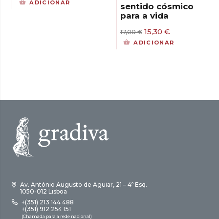
ADICIONAR
sentido cósmico
original
atual
para a vida
era:
é:
15,00 €.
13,50 €.
O
O
15,30
€
17,00
€
preço
preço
ADICIONAR
original
atual
era:
é:
17,00 €.
15,30 €.
Av. António Augusto de Aguiar, 21 – 4º Esq.
1050-012 Lisboa
+(351) 213 144 488
+(351) 912 254 151
(Chamada para a rede nacional)