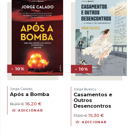
- 10%
- 10%
Jorge Calado
Jorge Buescu
Após a Bomba
Casamentos e
Outros
O
O
16,20
€
18,00
€
Desencontros
preço
preço
ADICIONAR
original
atual
O
O
15,30
€
17,00
€
era:
é:
preço
preço
ADICIONAR
18,00 €.
16,20 €.
original
atual
era:
é: