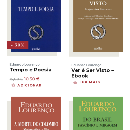
- 30%
Eduardo Lourenço
Eduardo Lourenço
Tempo e Poesia
Ver é Ser Visto –
Ebook
O
O
10,50
€
15,00
€
LER MAIS
preço
preço
ADICIONAR
original
atual
era:
é:
15,00 €.
10,50 €.