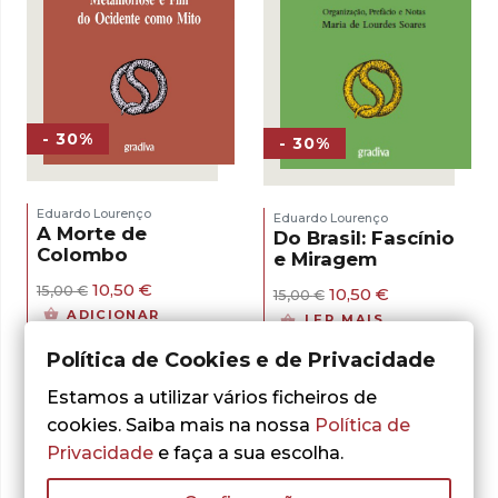
- 30%
- 30%
Eduardo Lourenço
Eduardo Lourenço
A Morte de
Do Brasil: Fascínio
Colombo
e Miragem
O
O
10,50
€
O
O
15,00
€
10,50
€
15,00
€
preço
preço
preço
preço
ADICIONAR
LER MAIS
original
atual
original
atual
era:
é:
era:
é:
Política de Cookies e de Privacidade
15,00 €.
10,50 €.
15,00 €.
10,50 €.
Estamos a utilizar vários ficheiros de
cookies. Saiba mais na nossa
Política de
Privacidade
e faça a sua escolha.