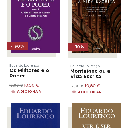
- 30%
- 10%
Eduardo Lourenço
Eduardo Lourenço
Os Militares e o
Montaigne ou a
Poder
Vida Escrita
O
O
10,50
€
O
O
10,80
€
15,00
€
12,00
€
preço
preço
preço
preço
ADICIONAR
ADICIONAR
original
atual
original
atual
era:
é:
era:
é:
15,00 €.
10,50 €.
12,00 €.
10,80 €.