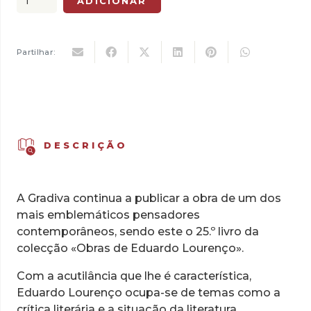
ADICIONAR
era:
é:
de
17,00 €.
11,90 €.
O
Canto
Partilhar:
do
Signo
DESCRIÇÃO
A Gradiva continua a publicar a obra de um dos
mais emblemáticos pensadores
contemporâneos, sendo este o 25.º livro da
colecção «Obras de Eduardo Lourenço».
Com a acutilância que lhe é característica,
Eduardo Lourenço ocupa-se de temas como a
crítica literária e a situação da literatura