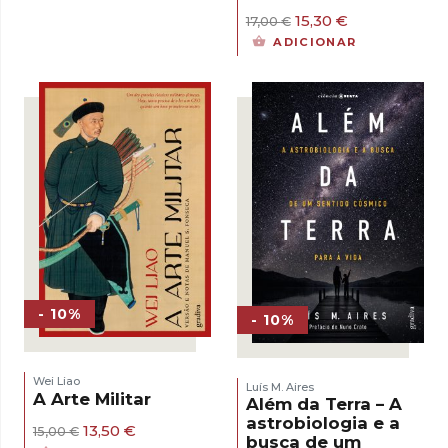
O
O
15,30
€
17,00
€
preço
preço
ADICIONAR
original
atual
era:
é:
17,00 €.
15,30 €.
- 10%
- 10%
Wei Liao
Luís M. Aires
A Arte Militar
Além da Terra – A
astrobiologia e a
O
O
13,50
€
15,00
€
busca de um
preço
preço