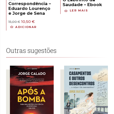
Correspondência –
Saudade – Ebook
Eduardo Lourenço
LER MAIS
e Jorge de Sena
O
O
10,50
€
15,00
€
preço
preço
ADICIONAR
original
atual
era:
é:
15,00 €.
10,50 €.
Outras sugestões