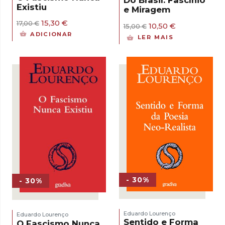
Do Brasil: Fascínio
Existiu
e Miragem
O
O
15,30
€
17,00
€
O
O
10,50
€
15,00
€
preço
preço
preço
preço
ADICIONAR
LER MAIS
original
atual
original
atual
era:
é:
era:
é:
17,00 €.
15,30 €.
15,00 €.
10,50 €.
- 30%
- 30%
Eduardo Lourenço
Eduardo Lourenço
Sentido e Forma
O Fascismo Nunca