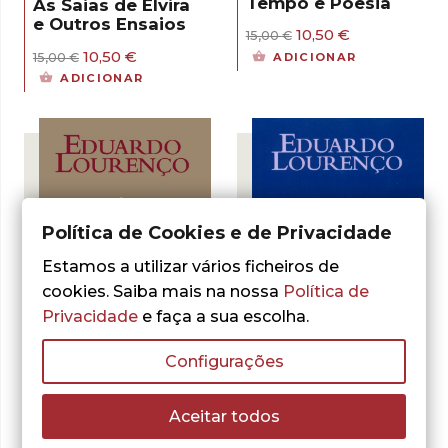
Tempo e Poesia
As Saias de Elvira
e Outros Ensaios
O
O
10,50
€
15,00
€
preço
preço
O
O
10,50
€
15,00
€
ADICIONAR
original
atual
preço
preço
ADICIONAR
era:
é:
original
atual
15,00 €.
10,50 €.
era:
é:
15,00 €.
10,50 €.
Política de Cookies e de Privacidade
Estamos a utilizar vários ficheiros de
cookies. Saiba mais na nossa
Política de
Privacidade
e faça a sua escolha.
- 30%
Configurações
- 30%
Aceitar todos
Eduardo Lourenço
Eduardo Lourenço
O Lugar do Anjo