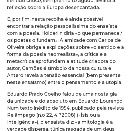
sentido crítico, sempre muito agudo, levaria à
reflexão sobre a Europa desencantada.
E, por fim, nesta recolha é ainda possível
encontrar a relação pessoalíssima do ensaísta
com a poesia. Hölderlin diria «o que permanece /
os poetas o fundam». A amizade com Carlos de
Oliveira obriga a explicações sobre «o sentido e a
forma da poesia neorrealista», a crítica e a
metacrítica aprofundam a atitude criadora do
autor, Camões é símbolo da nossa cultura e
Antero revela a tensão essencial (bem presente
neste ensaísmo) entre o pensamento e a utopia.
Eduardo Prado Coelho falou de uma nostalgia
da unidade e do absoluto em Eduardo Lourenço.
Num texto inédito de 1954, publicado pela revista
Relâmpago (n.o 22, 4 ?2008) («Ísis ou a
Inteligência»), o ensaísta diz: «a mitologia é a
verdade dispersa, túnica rasgada de um deus