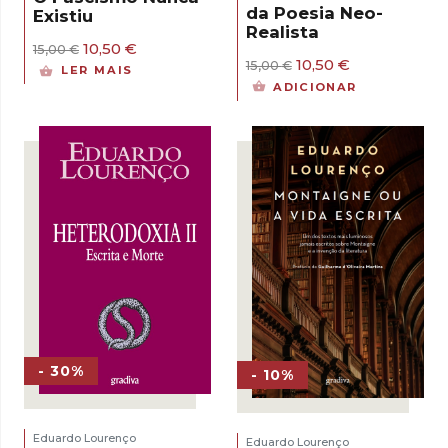
da Poesia Neo-
Existiu
Realista
O
O
10,50
€
15,00
€
O
O
preço
preço
10,50
€
15,00
€
LER MAIS
preço
preço
original
atual
ADICIONAR
original
atual
era:
é:
era:
é:
15,00 €.
10,50 €.
15,00 €.
10,50 €.
- 30%
- 10%
Eduardo Lourenço
Eduardo Lourenço