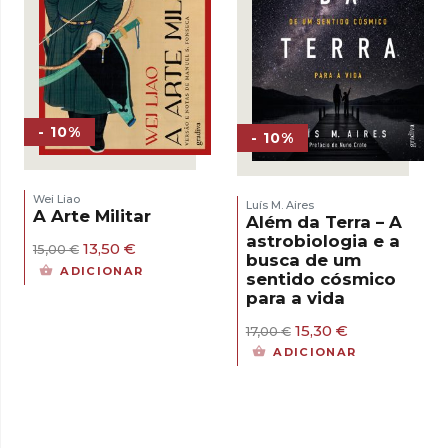
- 10%
- 10%
Wei Liao
Luís M. Aires
A Arte Militar
Além da Terra – A
astrobiologia e a
O
O
13,50
€
15,00
€
busca de um
preço
preço
ADICIONAR
sentido cósmico
original
atual
para a vida
era:
é:
15,00 €.
13,50 €.
O
O
15,30
€
17,00
€
preço
preço
ADICIONAR
original
atual
era:
é:
17,00 €.
15,30 €.