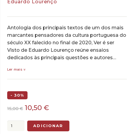
Eduardo Lourenço
Antologia dos principais textos de um dos mais
marcantes pensadores da cultura portuguesa do
século XX falecido no final de 2020, Ver é ser
Visto de Eduardo Lourenço reúne ensaios
dedicados às principais questões e autores…
Ler mais
- 30%
O
O
10,50
€
15,00
€
preço
preço
original
atual
Quantidade
ADICIONAR
era:
é:
de