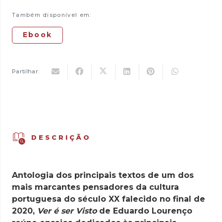
15,00 €.
10,50 €.
Ver
Também disponível em:
é
Ser
Ebook
Visto
Partilhar:
DESCRIÇÃO
Antologia dos principais textos de um dos
mais marcantes pensadores da cultura
portuguesa do século XX falecido no final de
2020,
Ver é ser Visto
de Eduardo Lourenço