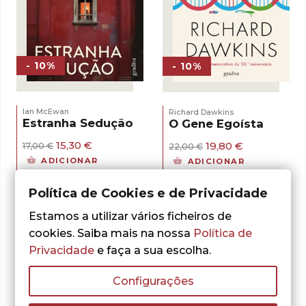
- 10%
- 10%
Ian McEwan
Richard Dawkins
Estranha Sedução
O Gene Egoísta
O
O
O
O
15,30
€
19,80
€
17,00
€
22,00
€
preço
preço
preço
preço
ADICIONAR
ADICIONAR
original
atual
original
atual
era:
é:
era:
é:
17,00 €.
15,30 €.
22,00 €.
19,80 €.
Política de Cookies e de Privacidade
Estamos a utilizar vários ficheiros de
cookies. Saiba mais na nossa
Política de
Privacidade
e faça a sua escolha.
Configurações