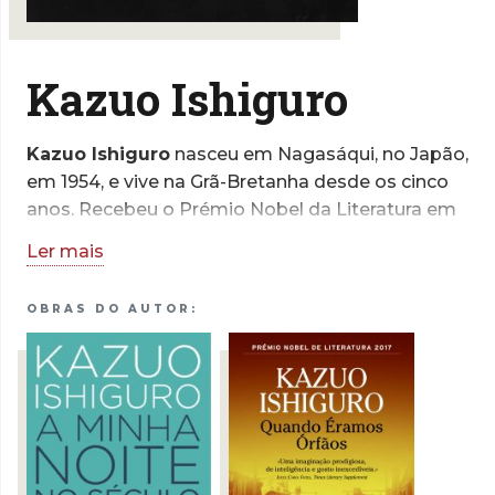
Kazuo Ishiguro
Kazuo Ishiguro
nasceu em Nagasáqui, no Japão,
em 1954, e vive na Grã-Bretanha desde os cinco
anos. Recebeu o Prémio Nobel da Literatura em
2017 e a sua obra está traduzida em mais de
Ler mais
cinquenta línguas. Entre as outras distinções que
reconhecem o seu mérito literário contam-se o
OBRAS DO AUTOR:
grau de Oficial da Ordem do Império Britânico e
a condecoração francesa como Cavaleiro da
Ordem das Artes e Letras.
Kazuo Ishiguro dedica-se ainda
esporadicamente à escrita de argumentos para
cinema. O argumento que escreveu para o filme
Living valeu-lhe, em 2023, nomeações para os