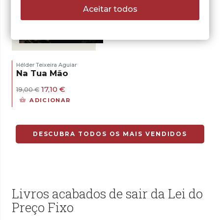
Aceitar todos
- 10%
Hélder Teixeira Aguiar
Na Tua Mão
O
O
17,10
€
19,00
€
preço
preço
ADICIONAR
original
atual
era:
é:
19,00 €.
17,10 €.
DESCUBRA TODOS OS MAIS VENDIDOS
Livros acabados de sair da Lei do
Preço Fixo