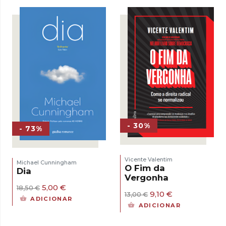
17,00 €.
11,90 €.
- 30%
- 73%
Vicente Valentim
Michael Cunningham
O Fim da
Dia
Vergonha
O
O
5,00
€
18,50
€
O
O
9,10
€
preço
preço
13,00
€
ADICIONAR
preço
preço
original
atual
ADICIONAR
original
atual
era:
é:
era:
é:
18,50 €.
5,00 €.