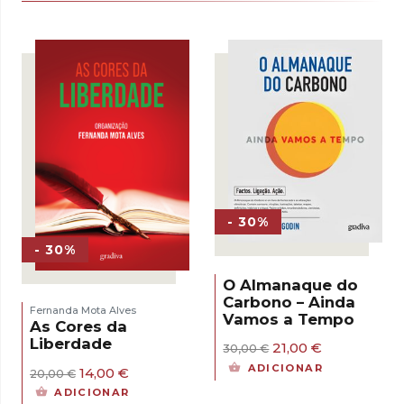
- 30%
- 30%
O Almanaque do
Carbono – Ainda
Fernanda Mota Alves
Vamos a Tempo
As Cores da
Liberdade
O
O
21,00
€
30,00
€
preço
preço
ADICIONAR
O
O
14,00
€
20,00
€
original
atual
preço
preço
era:
é:
ADICIONAR
original
atual