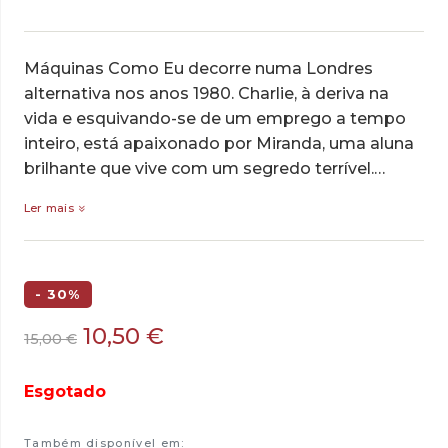
Máquinas Como Eu decorre numa Londres
alternativa nos anos 1980. Charlie, à deriva na
vida e esquivando-se de um emprego a tempo
inteiro, está apaixonado por Miranda, uma aluna
brilhante que vive com um segredo terrível.…
Ler mais
- 30%
O
O
10,50
€
15,00
€
preço
preço
original
atual
Esgotado
era:
é:
15,00 €.
10,50 €.
Também disponível em: