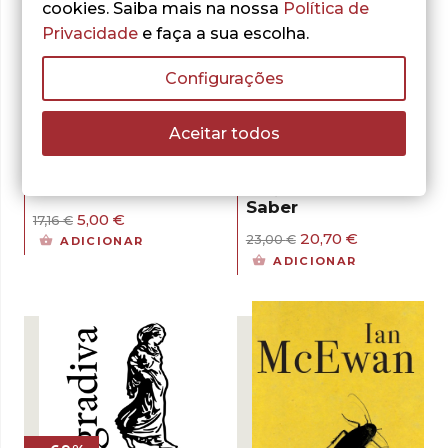
cookies. Saiba mais na nossa
Política de
Privacidade
e faça a sua escolha.
Configurações
- 71%
- 10%
Aceitar todos
Ian McEwan
Ian McEwan
O Inocente
O Que Podemos
Saber
O
O
5,00
€
17,16
€
preço
preço
O
O
20,70
€
23,00
€
ADICIONAR
original
atual
preço
preço
ADICIONAR
era:
é:
original
atual
17,16 €.
5,00 €.
era:
é:
23,00 €.
20,70 €.