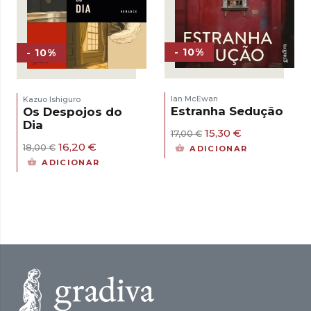
- 10%
- 10%
Ian McEwan
Kazuo Ishiguro
Estranha Sedução
Os Despojos do
Dia
O
O
15,30
€
17,00
€
preço
preço
O
O
16,20
€
18,00
€
ADICIONAR
original
atual
preço
preço
ADICIONAR
era:
é:
original
atual
17,00 €.
15,30 €.
era:
é:
18,00 €.
16,20 €.