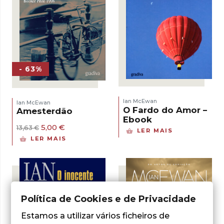
- 63%
Ian McEwan
Ian McEwan
O Fardo do Amor –
Amesterdão
Ebook
O
O
5,00
€
13,63
€
LER MAIS
preço
preço
LER MAIS
original
atual
era:
é:
13,63 €.
5,00 €.
Política de Cookies e de Privacidade
Estamos a utilizar vários ficheiros de