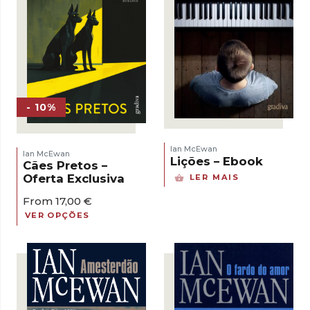
- 10%
Ian McEwan
Ian McEwan
Lições – Ebook
Cães Pretos –
Oferta Exclusiva
LER MAIS
From
17,00
€
VER OPÇÕES