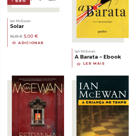
- 69%
Ian McEwan
Solar
O
O
5,00
€
16,15
€
preço
preço
ADICIONAR
original
atual
era:
é:
Ian McEwan
16,15 €.
5,00 €.
A Barata – Ebook
LER MAIS