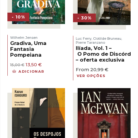
- 10%
- 30%
Wilhelm Jensen
Luc Ferry
Clotilde Bruneau
,
,
Gradiva, Uma
Pierre Taranzano
Ilíada, Vol. 1 –
Fantasia
O Pomo de Discórdia
Pompeiana
– oferta exclusiva
O
O
13,50
€
15,00
€
From
20,99
€
preço
preço
ADICIONAR
original
atual
VER OPÇÕES
era:
é:
15,00 €.
13,50 €.