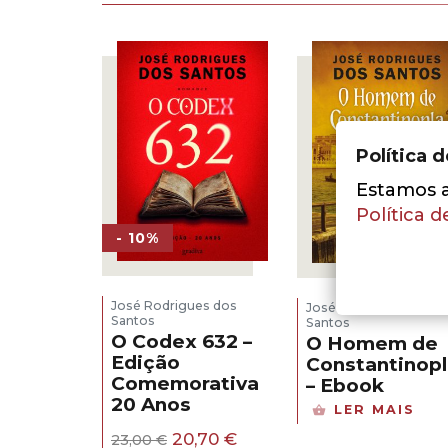
Política 
Estamos a 
Política d
- 10%
José Rodrigues dos
José Rodrigues dos
Santos
Santos
O Codex 632 –
O Homem de
Edição
Constantinopl
Comemorativa
– Ebook
20 Anos
LER MAIS
O
O
20,70
€
23,00
€