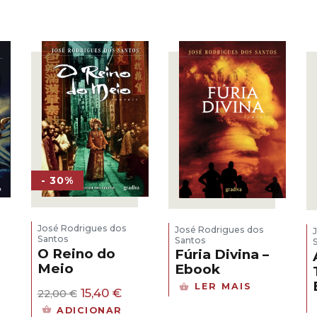
era:
é:
era:
é:
24,73 €.
17,31 €.
22,00 €.
15,40 €.
- 30%
José Rodrigues dos
José Rodrigues dos
Santos
Santos
O Reino do
Fúria Divina –
Meio
Ebook
LER MAIS
O
O
15,40
€
22,00
€
preço
preço
eço
ADICIONAR