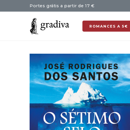
Portes grátis a partir de 17 €
ROMANCES A 5€