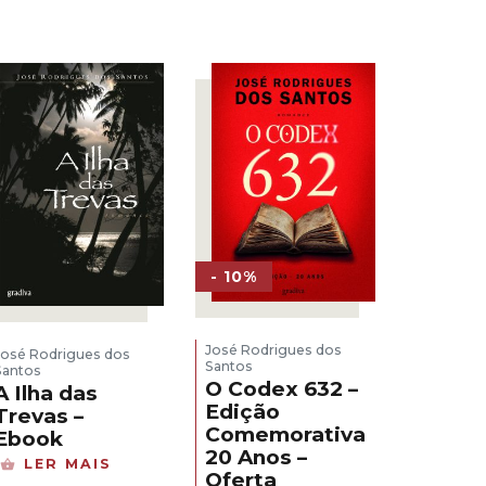
era:
é:
22,00 €.
15,40 €.
- 10%
José Rodrigues dos
José Rodrigues dos
Santos
Santos
O Codex 632 –
A Ilha das
Edição
Trevas –
Comemorativa
Ebook
20 Anos –
LER MAIS
Oferta