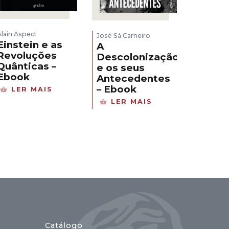
Alain Aspect
José Sá Carneiro
Einstein e as
A
Revoluções
Descolonização
Quânticas –
e os seus
Ebook
Antecedentes
– Ebook
LER MAIS
LER MAIS
Catálogo