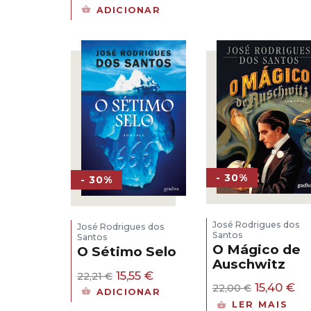
preço
preço
ADICIONAR
original
atual
era:
é:
23,00 €.
20,70 €.
- 30%
- 30%
José Rodrigues dos
José Rodrigues dos
Santos
Santos
O Mágico de
O Sétimo Selo
Auschwitz
O
O
15,55
€
22,21
€
O
O
15,40
€
preço
preço
22,00
€
ADICIONAR
preço
pr
original
atual
LER MAIS