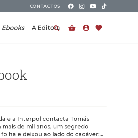
CONTACTOS
shopping_basket
account_circle
favorite
Ebooks
A Editora
Ebook
ida e a Interpol contacta Tomás
 mais de mil anos, um segredo
folha e deixou ao lado do cadáver:…