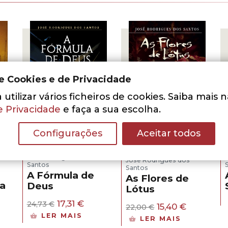
de Cookies e de Privacidade
utilizar vários ficheiros de cookies. Saiba mais 
e Privacidade
e faça a sua escolha.
- 30%
- 30%
Configurações
Aceitar todos
José Rodrigues dos
José Rodrigues dos
Santos
Santos
A Fórmula de
As Flores de
a
Deus
Lótus
O
O
17,31
€
24,73
€
O
O
15,40
€
22,00
€
preço
preço
preço
preço
LER MAIS
LER MAIS
original
atual
original
atual