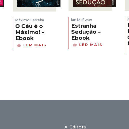
Ian McEwan
Máximo Ferreira
Estranha
O Céu é o
Sedução –
Máximo! –
Ebook
Ebook
LER MAIS
LER MAIS
A Editora