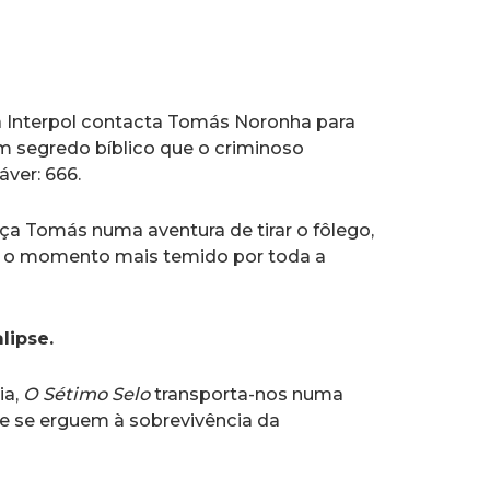
 a Interpol contacta Tomás Noronha para
m segredo bíblico que o criminoso
ver: 666.
ça Tomás numa aventura de tirar o fôlego,
m o momento mais temido por toda a
lipse.
ia,
O Sétimo Selo
transporta-nos numa
 se erguem à sobrevivência da