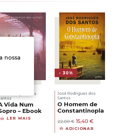
na nossa
- 30%
José Rodrigues dos
José Rodrigues dos
Santos
Santos
O Homem de
A Vida Num
Constantinopla
Sopro – Ebook
LER MAIS
O
O
15,40
€
22,00
€
preço
preço
ADICIONAR
original
atual