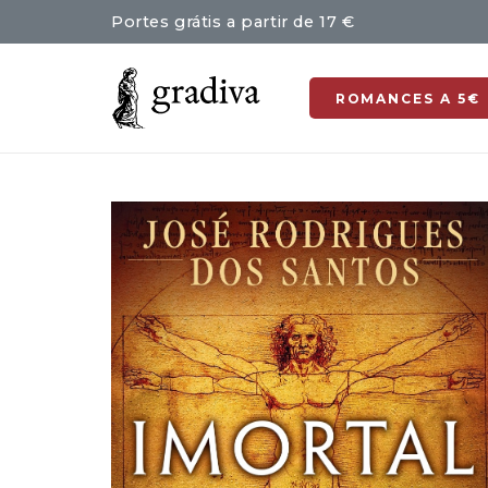
Portes grátis a partir de 17 €
ROMANCES A 5€