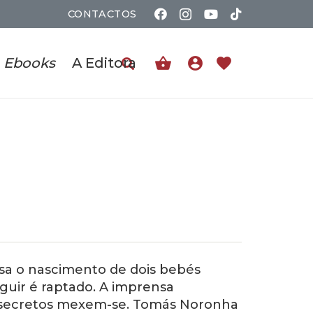
CONTACTOS
shopping_basket
account_circle
favorite
Ebooks
A Editora
esa o nascimento de dois bebés
guir é raptado. A imprensa
os secretos mexem­-se. Tomás Noronha