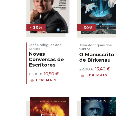
- 30%
- 30%
José Rodrigues dos
José Rodrigues dos
Santos
Santos
Novas
O Manuscrito
Conversas de
de Birkenau
Escritores
O
O
15,40
€
22,00
€
preço
pr
O
O
10,50
€
15,00
€
LER MAIS
original
at
preço
preço
LER MAIS
era:
é:
original
atual
22,00 €.
15,
era:
é:
15,00 €.
10,50 €.