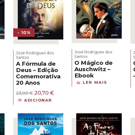
- 10%
José Rodrigues dos
José Rodrigues dos
Santos
Santos
O Mágico de
A Fórmula de
Auschwitz –
Deus – Edição
Ebook
Comemorativa
20 Anos
LER MAIS
eço
ual
O
O
20,70
€
23,00
€
preço
preço
ADICIONAR
40 €.
original
atual
era:
é:
23,00 €.
20,70 €.