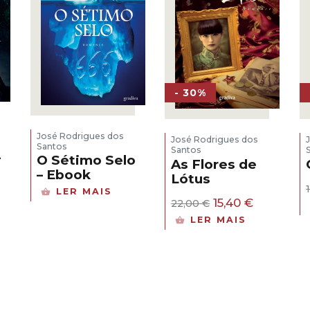
- 30%
José Rodrigues dos
José Rodrigues dos
Santos
Santos
–
O Sétimo Selo
As Flores de
– Ebook
Lótus
LER MAIS
O
O
15,40
€
22,00
€
preço
preço
LER MAIS
original
atual
era:
é:
22,00 €.
15,40 €.