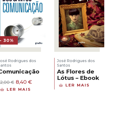
- 30%
José Rodrigues dos
José Rodrigues dos
Santos
Santos
As Flores de
Comunicação
Lótus – Ebook
O
O
8,40
€
12,00
€
LER MAIS
preço
preço
LER MAIS
original
atual
era:
é:
12,00 €.
8,40 €.