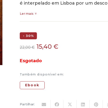
é interpelado em Lisboa por um desc
Ler mais
- 30%
O
O
15,40
€
22,00
€
preço
preço
original
atual
Esgotado
era:
é:
22,00 €.
15,40 €.
Também disponível em:
Ebook
Partilhar: