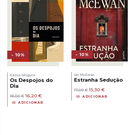
- 10%
- 10%
Ian McEwan
Kazuo Ishiguro
Estranha Sedução
Os Despojos do
Dia
O
O
15,30
€
17,00
€
preço
preço
O
O
16,20
€
18,00
€
ADICIONAR
original
atual
preço
preço
ADICIONAR
era:
é:
original
atual
17,00 €.
15,30 €.
era:
é:
18,00 €.
16,20 €.