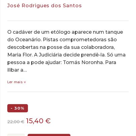
José Rodrigues dos Santos
O cadáver de um etólogo aparece num tanque
do Oceanário. Pistas comprometedoras são
descobertas na posse da sua colaboradora,
Maria Flor. A Judiciária decide prendê-la. Só uma
pessoa a pode ajudar: Tomás Noronha. Para
ilibar a…
Ler mais
- 30%
O
O
15,40
€
22,00
€
preço
preço
original
atual