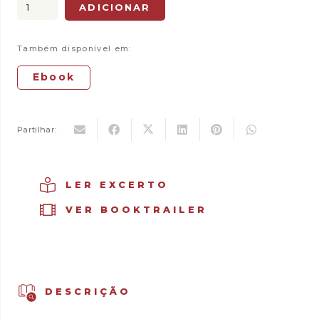
Quantidade
ADICIONAR
era:
é:
de
22,00 €.
15,40 €.
O
Também disponível em:
Jardim
dos
Ebook
Animais
com
Alma
Partilhar:
LER EXCERTO
VER BOOKTRAILER
DESCRIÇÃO