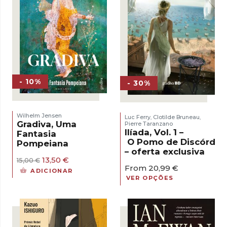
- 10%
- 30%
Wilhelm Jensen
Luc Ferry
Clotilde Bruneau
,
,
Gradiva, Uma
Pierre Taranzano
Ilíada, Vol. 1 –
Fantasia
O Pomo de Discórdia
Pompeiana
– oferta exclusiva
O
O
13,50
€
15,00
€
From
20,99
€
preço
preço
ADICIONAR
original
atual
VER OPÇÕES
era:
é:
15,00 €.
13,50 €.