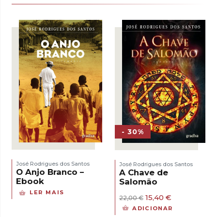
- 30%
José Rodrigues dos Santos
José Rodrigues dos Santos
O Anjo Branco –
A Chave de
Ebook
Salomão
LER MAIS
O
O
15,40
€
22,00
€
preço
preço
ADICIONAR
original
atual