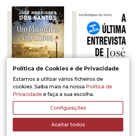
era:
é:
22,00 €.
15,40 €.
Política de Cookies e de Privacidade
- 30%
- 30%
Estamos a utilizar vários ficheiros de
cookies. Saiba mais na nossa
Política de
José Rodrigues dos Santos
A Última
Privacidade
e faça a sua escolha.
José Rodrigues dos Santos
Entrevista de José
Um Milionário em
Saramago
Lisboa
Configurações
O
O
4,55
€
6,50
€
O
O
15,40
€
22,00
€
preço
preço
preço
preço
LER MAIS
Aceitar todos
ADICIONAR
original
atual
original
atual
era:
é:
era:
é:
6,50 €.
4,55 €.