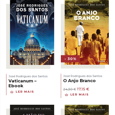
23,22 €.
16,25 €.
- 30%
José Rodrigues dos Santos
José Rodrigues dos Santos
O Anjo Branco
Vaticanum –
Ebook
O
O
17,15
€
24,50
€
LER MAIS
preço
preço
LER MAIS
original
atual
era:
é:
24,50 €.
17,15 €.