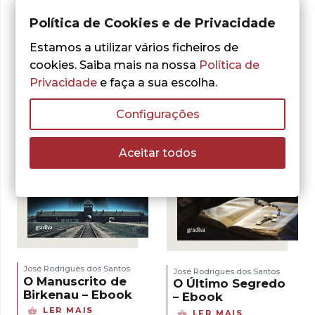
Governador –
– Ebook
Ebook
Política de Cookies e de Privacidade
LER MAIS
LER MAIS
Estamos a utilizar vários ficheiros de
cookies. Saiba mais na nossa
Política de
Privacidade
e faça a sua escolha.
Configurações
Aceitar todos
José Rodrigues dos Santos
José Rodrigues dos Santos
O Manuscrito de
O Último Segredo
Birkenau – Ebook
– Ebook
LER MAIS
LER MAIS