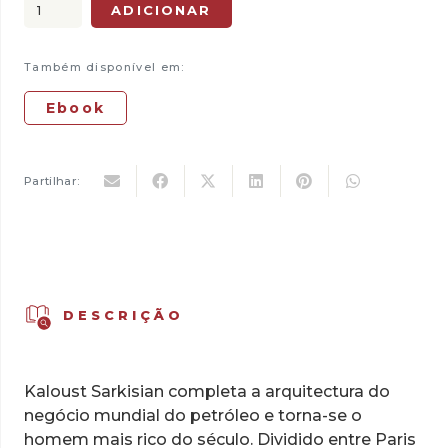
Quantidade
ADICIONAR
era:
é:
de
22,00 €.
15,40 €.
Um
Também disponível em:
Milionário
em
Ebook
Lisboa
Partilhar:
DESCRIÇÃO
Kaloust Sarkisian completa a arquitectura do
negócio mun­dial do petróleo e torna-se o
homem mais rico do século. Divi­dido entre Paris