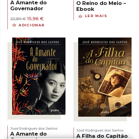
A Amante do
O Reino do Meio –
Governador
Ebook
LER MAIS
O
O
15,96
€
22,80
€
preço
preço
ADICIONAR
original
atual
era:
é:
22,80 €.
15,96 €.
José Rodrigues dos Santos
José Rodrigues dos Santos
A Amante do
A Filha do Capitão