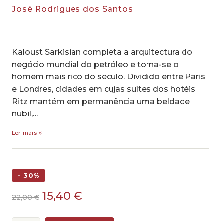
José Rodrigues dos Santos
Kaloust Sarkisian completa a arquitectura do
negócio mun­dial do petróleo e torna-se o
homem mais rico do século. Divi­dido entre Paris
e Londres, cidades em cujas suítes dos hotéis
Ritz mantém em permanência uma beldade
núbil,…
Ler mais
- 30%
O
O
15,40
€
22,00
€
preço
preço
original
atual