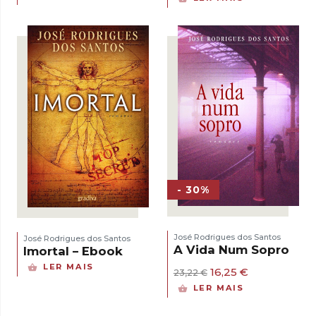
- 30%
José Rodrigues dos Santos
José Rodrigues dos Santos
A Vida Num Sopro
Imortal – Ebook
LER MAIS
O
O
16,25
€
23,22
€
preço
preço
LER MAIS
original
atual
era:
é: