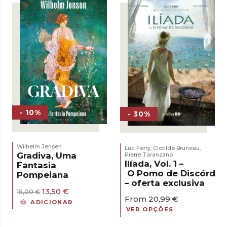
- 10%
- 30%
Wilhelm Jensen
Luc Ferry
Clotilde Bruneau
,
,
Gradiva, Uma
Pierre Taranzano
Ilíada, Vol. 1 –
Fantasia
O Pomo de Discórdia
Pompeiana
– oferta exclusiva
O
O
13,50
€
15,00
€
From
20,99
€
preço
preço
ADICIONAR
original
atual
VER OPÇÕES
era:
é:
15,00 €.
13,50 €.