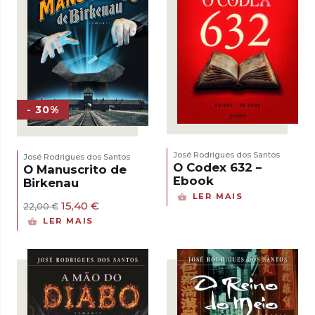
- 30%
José Rodrigues dos Santos
José Rodrigues dos Santos
O Codex 632 –
O Manuscrito de
Ebook
Birkenau
LER MAIS
O
O
15,40
€
22,00
€
preço
preço
LER MAIS
original
atual
era:
é:
22,00 €.
15,40 €.