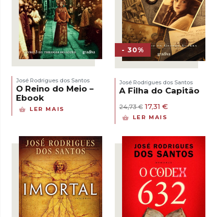
- 30%
José Rodrigues dos Santos
José Rodrigues dos Santos
O Reino do Meio –
A Filha do Capitão
Ebook
O
O
17,31
€
24,73
€
LER MAIS
preço
preço
LER MAIS
original
atual
era:
é:
24,73 €.
17,31 €.