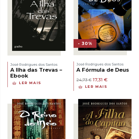
- 30%
José Rodrigues dos Santos
José Rodrigues dos Santos
A Fórmula de Deus
A Ilha das Trevas –
Ebook
O
O
17,31
€
24,73
€
LER MAIS
preço
preço
LER MAIS
original
atual
era:
é:
24,73 €.
17,31 €.