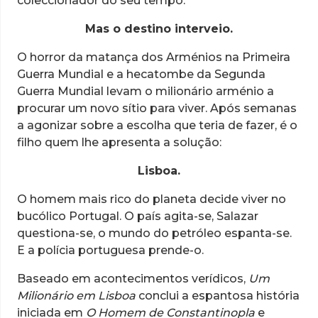
coleccionador do seu tempo.
Mas o destino interveio.
O horror da matança dos Arménios na Primeira
Guerra Mun­dial e a hecatombe da Segunda
Guerra Mundial levam o milio­nário arménio a
procurar um novo sítio para viver. Após semanas
a agonizar sobre a escolha que teria de fazer, é o
filho quem lhe apresenta a solução:
Lisboa.
O homem mais rico do planeta decide viver no
bucólico Portugal. O país agita-se, Salazar
questiona-se, o mundo do pe­tróleo espanta-se.
E a polícia portuguesa prende-o.
Baseado em acontecimentos verídicos,
Um
Milionário em Lis­boa
conclui a espantosa história
iniciada em
O Homem de Cons­tantinopla
e