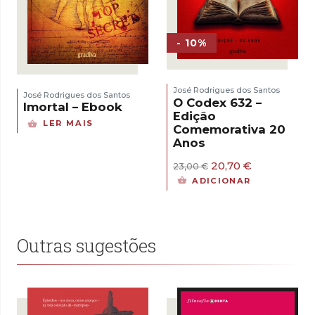
- 10%
José Rodrigues dos Santos
José Rodrigues dos Santos
O Codex 632 –
Imortal – Ebook
Edição
LER MAIS
Comemorativa 20
Anos
O
O
20,70
€
23,00
€
preço
preço
ADICIONAR
original
atual
era:
é:
23,00 €.
20,70 €.
Outras sugestões