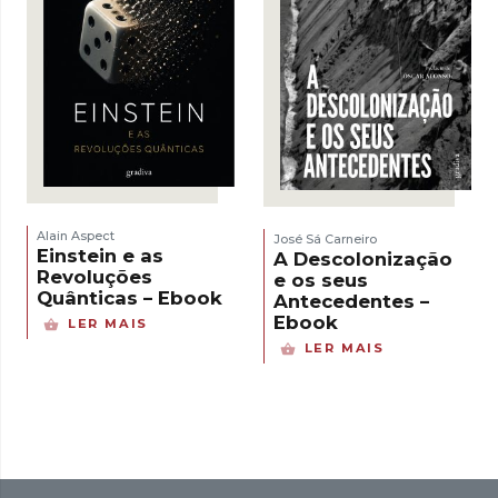
Alain Aspect
José Sá Carneiro
Einstein e as
A Descolonização
Revoluções
e os seus
Quânticas – Ebook
Antecedentes –
Ebook
LER MAIS
LER MAIS