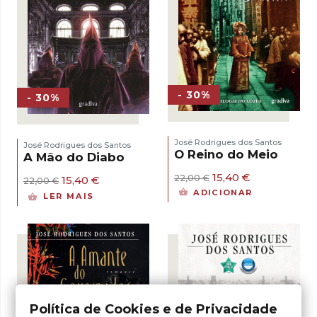
- 30%
- 30%
José Rodrigues dos Santos
José Rodrigues dos Santos
O Reino do Meio
A Mão do Diabo
O
O
15,40
€
22,00
€
O
O
15,40
€
22,00
€
preço
preço
preço
preço
ADICIONAR
LER MAIS
original
atual
original
atual
era:
é:
era:
é:
22,00 €.
15,40 €.
22,00 €.
15,40 €.
Política de Cookies e de Privacidade