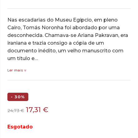
Nas escadarias do Museu Egípcio, em pleno
Cairo, Tomás Noronha foi abordado por uma
desconhecida. Chamava-se Ariana Pakravan, era
iraniana e trazia consigo a cópia de um
documento inédito, um velho manuscrito com
um título e…
Ler mais
- 30%
O
O
17,31
€
24,73
€
preço
preço
original
atual
Esgotado
era:
é: