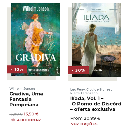
17,00 €.
15,30 €.
16,00 €.
14,40 €.
- 10%
- 30%
Wilhelm Jensen
Luc Ferry
Clotilde Bruneau
,
,
Gradiva, Uma
Pierre Taranzano
Ilíada, Vol. 1 –
Fantasia
O Pomo de Discórdia
Pompeiana
– oferta exclusiva
O
O
13,50
€
15,00
€
From
20,99
€
preço
preço
ADICIONAR
original
atual
VER OPÇÕES