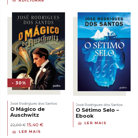
ADICIONAR
era:
é:
original
atual
24,73 €.
17,31 €.
era:
é:
22,00 €.
15,40 €.
- 30%
José Rodrigues dos Santos
José Rodrigues dos Santos
O Mágico de
O Sétimo Selo –
Auschwitz
Ebook
LER MAIS
O
O
15,40
€
22,00
€
preço
preço
LER MAIS
original
atual