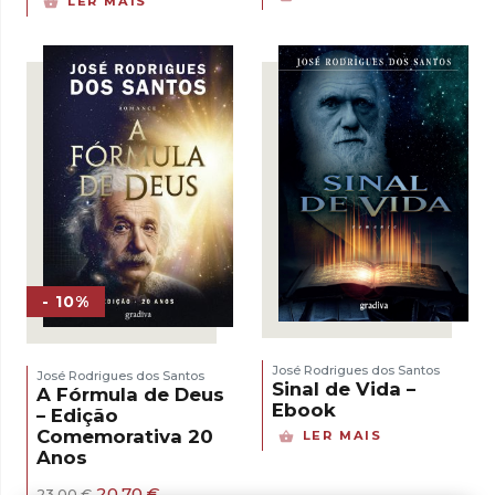
LER MAIS
- 10%
José Rodrigues dos Santos
José Rodrigues dos Santos
Sinal de Vida –
A Fórmula de Deus
Ebook
– Edição
Comemorativa 20
LER MAIS
Anos
O
O
20,70
€
23,00
€