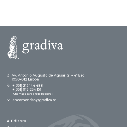
era:
é:
18,00 €.
16,20 €.
Av. António Augusto de Aguiar, 21 – 4º Esq.
1050-012 Lisboa
+(351) 213 144 488
+(351) 912 254 151
(Chamada para a rede nacional)
encomendas@gradiva.pt
A Editora