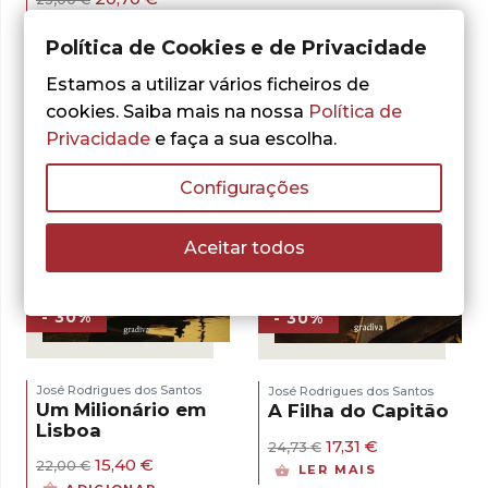
preço
preço
ADICIONAR
original
atual
Política de Cookies e de Privacidade
era:
é:
23,00 €.
20,70 €.
Estamos a utilizar vários ficheiros de
cookies. Saiba mais na nossa
Política de
Privacidade
e faça a sua escolha.
Configurações
Aceitar todos
- 30%
- 30%
José Rodrigues dos Santos
José Rodrigues dos Santos
Um Milionário em
A Filha do Capitão
Lisboa
O
O
17,31
€
24,73
€
preço
preço
O
O
15,40
€
22,00
€
LER MAIS
original
atual
preço
preço