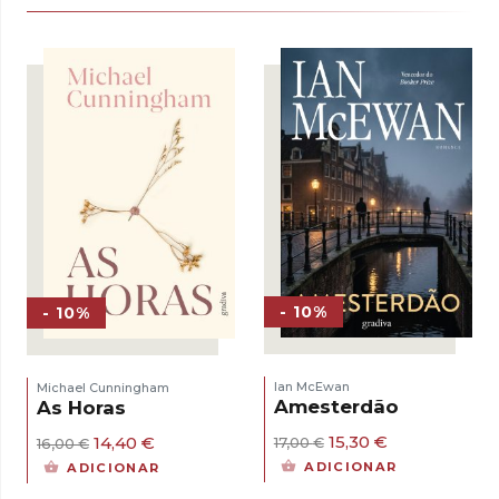
- 10%
- 10%
Ian McEwan
Michael Cunningham
Amesterdão
As Horas
O
O
O
O
15,30
€
14,40
€
17,00
€
16,00
€
preço
preço
preço
preço
ADICIONAR
ADICIONAR
original
atual
original
atual
era:
é:
era:
é: