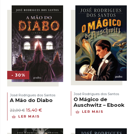
era:
é:
22,00 €.
15,40 €.
- 30%
José Rodrigues dos Santos
José Rodrigues dos Santos
O Mágico de
A Mão do Diabo
Auschwitz – Ebook
O
O
15,40
€
22,00
€
LER MAIS
preço
preço
LER MAIS
original
atual
era:
é:
22,00 €.
15,40 €.