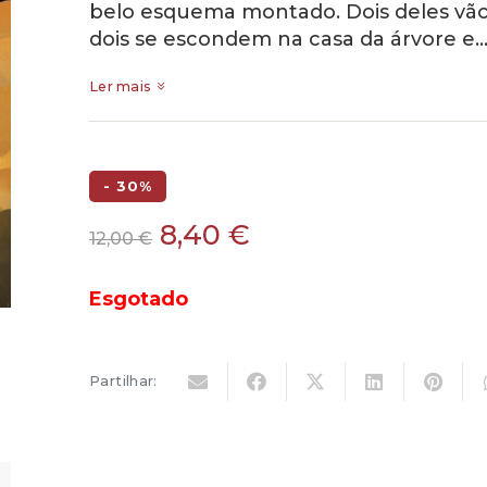
belo esquema montado. Dois deles vão
dois se escondem na casa da árvore e
Ler mais
- 30%
O
O
8,40
€
12,00
€
preço
preço
original
atual
Esgotado
era:
é:
12,00 €.
8,40 €.
Partilhar: