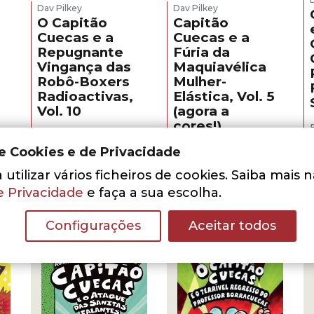
Dav Pilkey
Dav Pilkey
O Capitão
Capitão
Cuecas e a
Cuecas e a
Repugnante
Fúria da
Vingança das
Maquiavélica
Robô-Boxers
Mulher-
Radioactivas,
Elástica, Vol. 5
Vol. 10
(agora a
cores!)
O
O
8,40
€
12,00
€
ço
preço
preço
O
O
10,50
€
de Cookies e de Privacidade
15,00
€
LER MAIS
l
original
atual
preço
preço
LER MAIS
era:
é:
utilizar vários ficheiros de cookies. Saiba mais 
original
atual
€.
12,00 €.
8,40 €.
era:
é:
e Privacidade
e faça a sua escolha.
15,00 €.
10,50 €.
Configurações
Aceitar todos