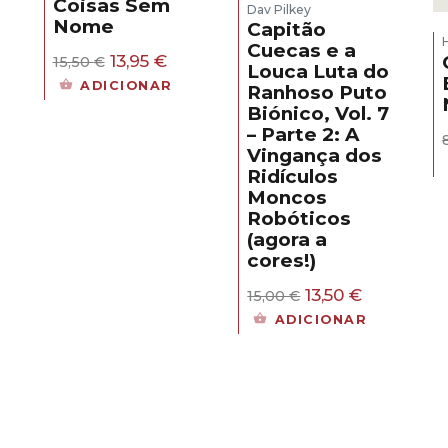
Coisas Sem
Dav Pilkey
Nome
Capitão
Cuecas e a
O
O
13,95
€
15,50
€
Louca Luta do
preço
preço
ADICIONAR
Ranhoso Puto
original
atual
Biónico, Vol. 7
era:
é:
– Parte 2: A
15,50 €.
13,95 €.
eço
Vingança dos
al
Ridículos
Moncos
50 €.
Robóticos
(agora a
cores!)
O
O
13,50
€
15,00
€
preço
preço
ADICIONAR
original
atual
era:
é:
15,00 €.
13,50 €.