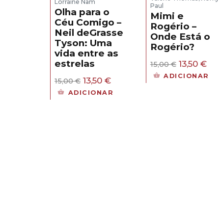
Lorraine Nam
Paul
Olha para o
Mimi e
Céu Comigo –
Rogério –
Neil deGrasse
Onde Está o
Tyson: Uma
Rogério?
vida entre as
O
O
estrelas
13,50
€
15,00
€
preço
pr
ADICIONAR
O
O
13,50
€
original
atu
15,00
€
preço
preço
era:
é:
ADICIONAR
original
atual
15,00 €.
13,
era:
é:
15,00 €.
13,50 €.