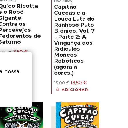
Dav Pilkey
Quico Ricotta
Capitão
e o Robô
Cuecas e a
Gigante
Louca Luta do
Contra os
Ranhoso Puto
Percevejos
Biónico, Vol. 7
Fedorentos de
– Parte 2: A
Saturno
Vingança dos
Ridículos
O
O
3,50
€
5,00
€
Moncos
preço
preço
LER MAIS
Robóticos
original
atual
(agora a
era:
é:
na nossa
cores!)
5,00 €.
3,50 €.
O
O
13,50
€
15,00
€
preço
preço
ADICIONAR
original
atual
era:
é:
15,00 €.
13,50 €.