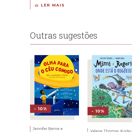
preço
preço
LER MAIS
original
atual
era:
é:
15,00 €.
13,50 €.
Outras sugestões
- 10%
- 10%
Jennifer Berne e
Valerie Thomas
Korky
,