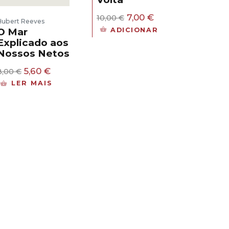
O
O
7,00
€
10,00
€
Hubert Reeves
preço
preço
ADICIONAR
O Mar
original
atual
Explicado aos
era:
é:
Nossos Netos
10,00 €.
7,00 €.
O
O
5,60
€
8,00
€
preço
preço
LER MAIS
original
atual
era:
é:
8,00 €.
5,60 €.