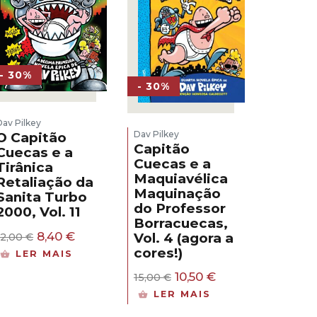
- 30%
- 30%
Dav Pilkey
Dav Pilkey
O Capitão
Capitão
Cuecas e a
Cuecas e a
Tirânica
Maquiavélica
Retaliação da
Maquinação
Sanita Turbo
do Professor
2000, Vol. 11
Borracuecas,
O
O
8,40
€
Vol. 4 (agora a
12,00
€
preço
preço
cores!)
LER MAIS
original
atual
era:
é:
O
O
10,50
€
15,00
€
12,00 €.
8,40 €.
preço
preço
LER MAIS
original
atual
era:
é: