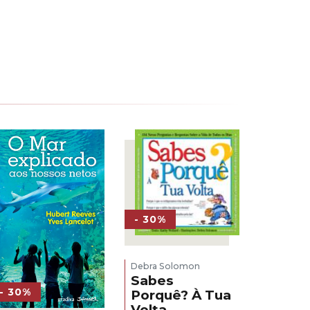
15,00 €.
10,50 €.
- 30%
Debra Solomon
Sabes
- 30%
Porquê? À Tua
Volta