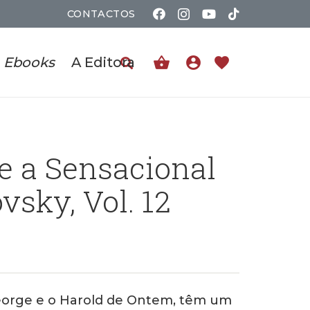
CONTACTOS
shopping_basket
account_circle
favorite
Ebooks
A Editora
e a Sensacional
vsky, Vol. 12
George e o Harold de Ontem, têm um