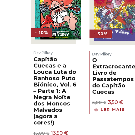
- 10%
- 30%
Dav Pilkey
Dav Pilkey
Capitão
O
Cuecas e a
Extracrocant
Louca Luta do
Livro de
Ranhoso Puto
Passatempos
Biónico, Vol. 6
do Capitão
– Parte 1: A
Cuecas
Negra Noite
O
O
3,50
€
5,00
€
dos Moncos
preço
pre
Malvados
LER MAIS
original
atua
(agora a
era:
é:
cores!)
5,00 €.
3,50 
O
O
13,50
€
15,00
€