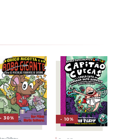
- 30%
- 10%
Dav Pilkey