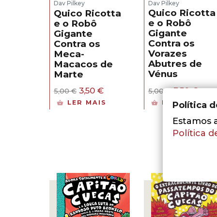
Dav Pilkey
Dav Pilkey
Quico Ricotta
Quico Ricotta
e o Robô
e o Robô
Gigante
Gigante
Contra os
Contra os
Vorazes
Meca-
Abutres de
Macacos de
Vénus
Marte
O
O
O
O
3,50
€
3,50
€
5,00
€
5,00
€
preço
pre
preço
preço
LER MAIS
LER MAIS
Política 
original
atua
original
atual
era:
é:
era:
é:
Estamos a 
5,00 €.
3,50 
5,00 €.
3,50 €.
Política d