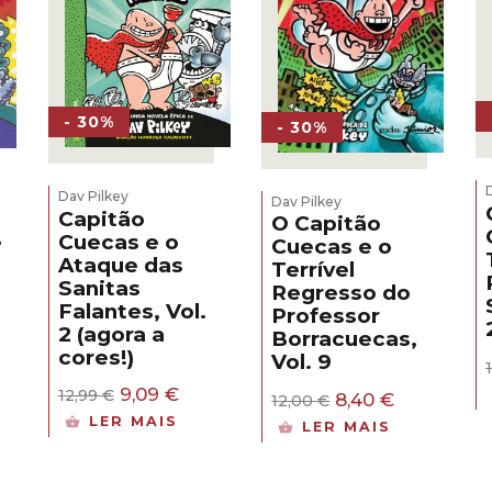
- 30%
- 30%
Dav Pilkey
Dav Pilkey
Capitão
O Capitão
Cuecas e o
e
Cuecas e o
Ataque das
Terrível
Sanitas
Regresso do
Falantes, Vol.
Professor
2 (agora a
Borracuecas,
cores!)
Vol. 9
ço
O
O
9,09
€
12,99
€
O
O
8,40
€
12,00
€
l
preço
preço
preço
preço
LER MAIS
LER MAIS
original
atual
original
atual
€.
era:
é:
era:
é:
12,99 €.
9,09 €.
12,00 €.
8,40 €.