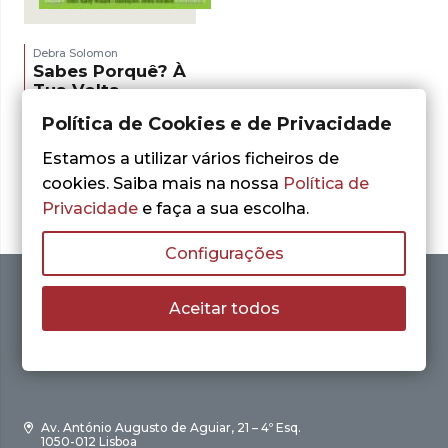
Debra Solomon
Sabes Porquê? À
Tua Volta
O
O
7,00
€
Política de Cookies e de Privacidade
10,00
€
preço
preço
ADICIONAR
original
atual
Estamos a utilizar vários ficheiros de
era:
é:
cookies. Saiba mais na nossa
Política de
10,00 €.
7,00 €.
Privacidade
e faça a sua escolha.
Configurações
Aceitar todos
Av. António Augusto de Aguiar, 21 – 4º Esq.
1050-012 Lisboa