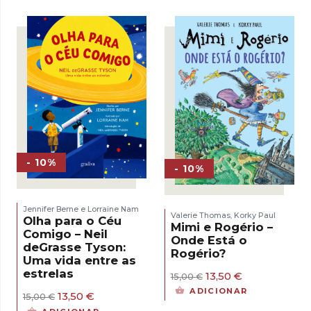
- 10%
- 10%
Jennifer Berne e Lorraine Nam
Valerie Thomas
Korky Paul
,
Olha para o Céu
Mimi e Rogério –
Comigo – Neil
Onde Está o
deGrasse Tyson:
Rogério?
Uma vida entre as
estrelas
O
O
13,50
€
15,00
€
preço
preço
ADICIONAR
O
O
13,50
€
15,00
€
original
atual
preço
preço
era:
é: