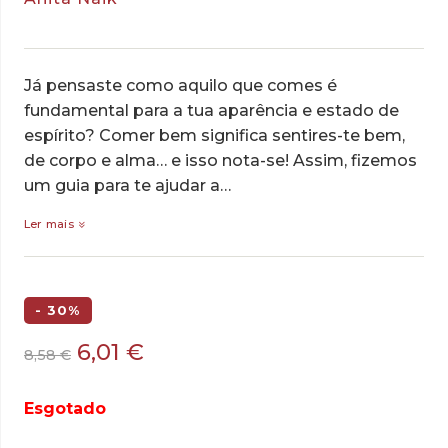
Já pensaste como aquilo que comes é
fundamental para a tua aparência e estado de
espírito? Comer bem significa sentires-te bem,
de corpo e alma… e isso nota-se! Assim, fizemos
um guia para te ajudar a…
Ler mais
- 30%
O
O
6,01
€
8,58
€
preço
preço
original
atual
Esgotado
era:
é: