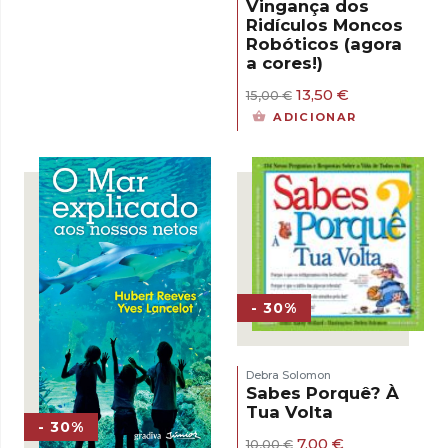
Vingança dos
Ridículos Moncos
Robóticos (agora
a cores!)
O
O
13,50
€
15,00
€
preço
preço
ADICIONAR
original
atual
era:
é:
15,00 €.
13,50 €.
- 30%
Debra Solomon
Sabes Porquê? À
Tua Volta
- 30%
O
O
7,00
€
10,00
€