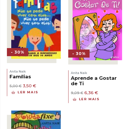
- 30%
- 30%
Anita Naik
Anita Naik
Famílias
Aprende a Gostar
de Ti
O
O
3,50
€
5,00
€
preço
preço
O
O
6,36
€
LER MAIS
9,09
€
original
atual
preço
preço
LER MAIS
era:
é:
original
atual
5,00 €.
3,50 €.
era:
é:
9,09 €.
6,36 €.