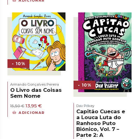
ADICIONAR
original
atual
15,00 €.
13,50 €.
era:
é:
15,00 €.
13,50 €.
- 10%
- 10%
Armando Gonçalves Pereira
O Livro das Coisas
Sem Nome
O
O
13,95
€
Dav Pilkey
15,50
€
preço
preço
Capitão Cuecas e
ADICIONAR
original
atual
a Louca Luta do
era:
é:
Ranhoso Puto
15,50 €.
13,95 €.
Biónico, Vol. 7 –
Parte 2: A