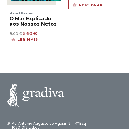
preço
preço
ADICIONAR
original
atual
era:
é:
Hubert Reeves
10,00 €.
7,00 €.
O Mar Explicado
aos Nossos Netos
O
O
5,60
€
8,00
€
preço
preço
LER MAIS
original
atual
era:
é:
8,00 €.
5,60 €.
Av. António Augusto de Aguiar, 21 – 4º Esq.
1050-012 Lisboa