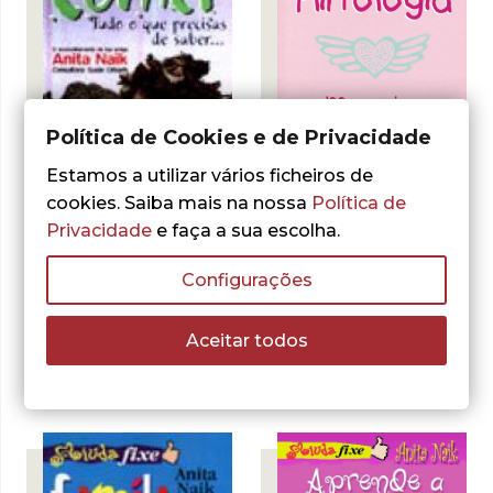
Política de Cookies e de Privacidade
- 30%
Estamos a utilizar vários ficheiros de
- 30%
cookies. Saiba mais na nossa
Política de
Privacidade
e faça a sua escolha.
Anita Naik
Flirtologia
Configurações
O
O
5,66
€
8,08
€
Anita Naik
preço
preço
LER MAIS
Comer
original
atual
Aceitar todos
era:
é:
O
O
6,36
€
9,09
€
8,08 €.
5,66 €.
preço
preço
LER MAIS
original
atual
era:
é:
9,09 €.
6,36 €.