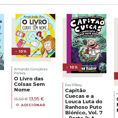
- 10%
- 10%
Armando Gonçalves
Pereira
O Livro das
Coisas Sem
Dav Pilkey
Nome
Capitão
Cuecas e a
O
O
13,95
€
15,50
€
Louca Luta do
preço
preço
ADICIONAR
Ranhoso Puto
original
atual
Biónico, Vol. 7
era:
é: