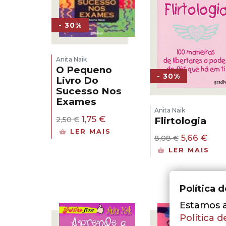
- 30%
Anita Naik
O Pequeno
- 30%
Livro Do
Sucesso Nos
Exames
Anita Naik
O
O
1,75
€
Flirtologia
2,50
€
preço
preço
LER MAIS
O
O
original
atual
5,66
€
8,08
€
preço
pre
era:
é:
LER MAIS
original
atua
2,50 €.
1,75 €.
era:
é:
8,08 €.
5,66
Política 
Estamos a 
Política d