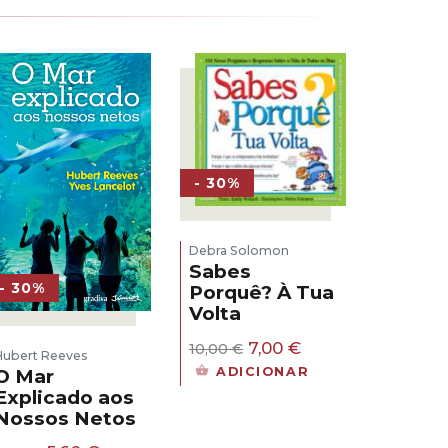
- 30%
Debra Solomon
Sabes
- 30%
Porquê? À Tua
Volta
O
O
7,00
€
10,00
€
Hubert Reeves
preço
preço
ADICIONAR
O Mar
original
atual
Explicado aos
era:
é:
Nossos Netos
10,00 €.
7,00 €.