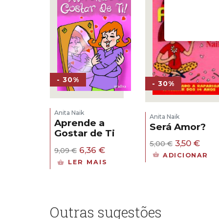
- 30%
- 30%
Anita Naik
Anita Naik
Aprende a
Será Amor?
Gostar de Ti
O
O
3,50
€
5,00
€
O
O
6,36
€
9,09
€
preço
pre
ADICIONAR
preço
preço
original
atua
LER MAIS
original
atual
era:
é:
era:
é:
5,00 €.
3,50 
9,09 €.
6,36 €.
Outras sugestões