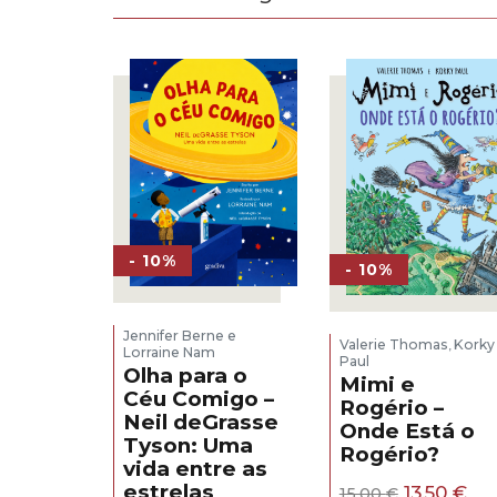
- 10%
- 10%
Jennifer Berne e
Valerie Thomas
Korky
,
Lorraine Nam
Paul
Olha para o
Mimi e
Céu Comigo –
Rogério –
Neil deGrasse
Onde Está o
Tyson: Uma
Rogério?
vida entre as
O
O
estrelas
13,50
€
15,00
€