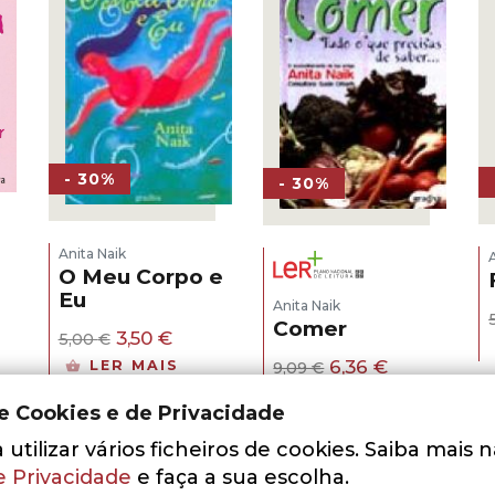
- 30%
- 30%
Anita Naik
O Meu Corpo e
Eu
Anita Naik
ço
Comer
O
O
3,50
€
5,00
€
l
preço
preço
O
O
6,36
€
LER MAIS
9,09
€
original
atual
 €.
preço
preço
LER MAIS
era:
é:
original
atual
de Cookies e de Privacidade
5,00 €.
3,50 €.
era:
é:
9,09 €.
6,36 €.
utilizar vários ficheiros de cookies. Saiba mais 
e Privacidade
e faça a sua escolha.