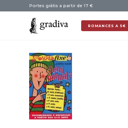
Portes grátis a partir de 17 €
ROMANCES A 5€