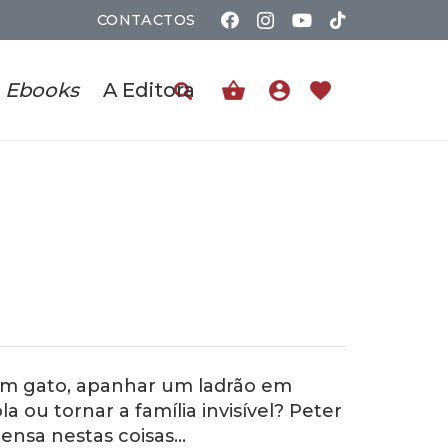
CONTACTOS
shopping_basket
account_circle
favorite
Ebooks
A Editora
um gato, apanhar um ladrão em
a ou tornar a família invisível? Peter
ensa nestas coisas…