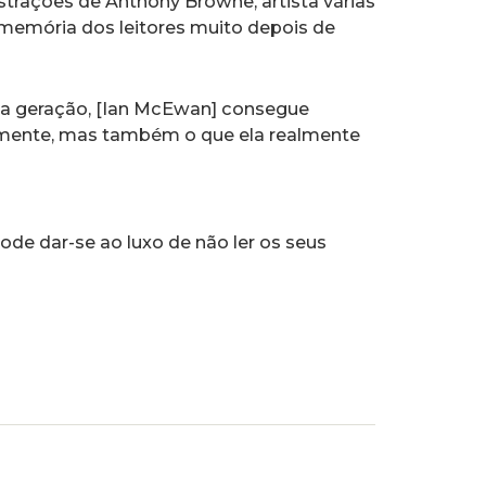
strações de Anthony Browne, artista várias
emória dos leitores muito depois de
sua geração, [Ian McEwan] consegue
 mente, mas também o que ela realmente
de dar-se ao luxo de não ler os seus