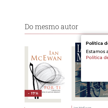
Do mesmo autor
Política 
Estamos a 
Política d
- 17%
Ian McEwan