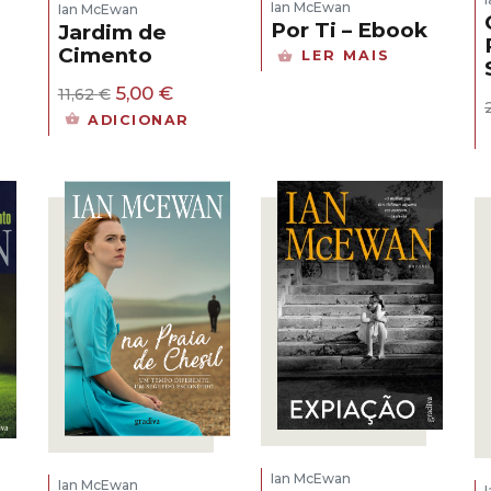
Ian McEwan
Ian McEwan
Por Ti – Ebook
Jardim de
Cimento
LER MAIS
O
O
5,00
€
11,62
€
preço
preço
ADICIONAR
original
atual
era:
é:
11,62 €.
5,00 €.
Ian McEwan
Ian McEwan