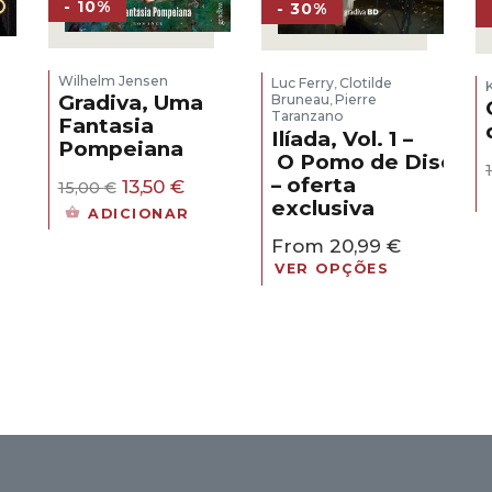
- 10%
- 30%
Wilhelm Jensen
Luc Ferry
Clotilde
,
Gradiva, Uma
Bruneau
Pierre
,
Taranzano
Fantasia
Ilíada, Vol. 1 –
Pompeiana
O Pomo de Discórd
eço
– oferta
O
O
al
13,50
€
15,00
€
preço
preço
exclusiva
ADICIONAR
original
atual
30 €.
From
20,99
€
era:
é:
15,00 €.
13,50 €.
VER OPÇÕES