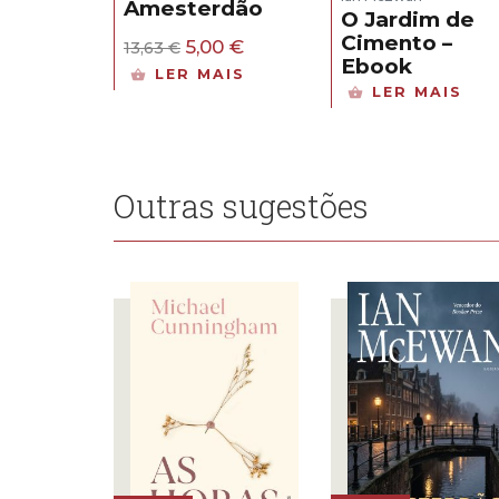
Amesterdão
O Jardim de
Cimento –
O
O
5,00
€
13,63
€
Ebook
preço
preço
LER MAIS
original
atual
LER MAIS
era:
é:
13,63 €.
5,00 €.
Outras sugestões