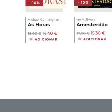
- 10%
- 10%
Ian McEwan
Michael Cunningham
Amesterdão
As Horas
O
O
O
O
15,30
€
14,40
€
17,00
€
16,00
€
preço
pr
preço
preço
ADICIONAR
ADICIONAR
original
atu
original
atual
era:
é:
era:
é:
17,00 €.
15,
16,00 €.
14,40 €.