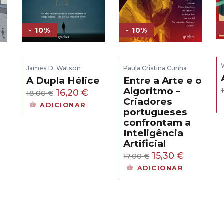
- 10%
- 10%
James D. Watson
Paula Cristina Cunha
A Dupla Hélice
Entre a Arte e o
e
Algoritmo –
O
O
16,20
€
18,00
€
Criadores
s
preço
preço
ADICIONAR
portugueses
original
atual
confrontam a
eço
era:
é:
Inteligência
ual
18,00 €.
16,20 €.
Artificial
O
O
15,30
€
17,00
€
,30 €.
preço
preço
ADICIONAR
original
atual
era:
é:
17,00 €.
15,30 €.