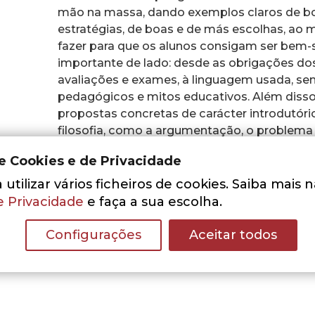
mão na massa, dando exemplos claros de bo
estratégias, de boas e de más escolhas, a
fazer para que os alunos consigam ser bem
importante de lado: desde as obrigações dos
avaliações e exames, à linguagem usada, se
pedagógicos e mitos educativos. Além disso
propostas concretas de carácter introdutório
filosofia, como a argumentação, o problema do l
ética e a filosofia política.
de Cookies e de Privacidade
A escrita de Cahn é lúcida e acessível, usan
utilizar vários ficheiros de cookies. Saiba mais 
educacional. Em suma, este livro não é apen
e Privacidade
e faça a sua escolha.
mas também uma inspiração para os próprios 
professores de diferentes níveis de ensino d
Configurações
Aceitar todos
alunos e até para quem se interessa pelas q