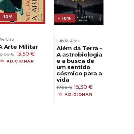
- 10%
- 10%
Wei Liao
Luís M. Aires
A Arte Militar
Além da Terra –
O
O
13,50
€
A astrobiologia
15,00
€
e a busca de
preço
preço
ADICIONAR
um sentido
original
atual
cósmico para a
era:
é:
vida
15,00 €.
13,50 €.
O
O
15,30
€
17,00
€
preço
preço
ADICIONAR
original
atual
era:
é:
17,00 €.
15,30 €.