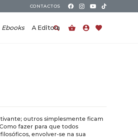
CONTACTOS
shopping_basket
account_circle
favorite
Ebooks
A Editora
ativante; outros simplesmente ficam
Como fazer para que todos
losóficos, envolver-se na sua