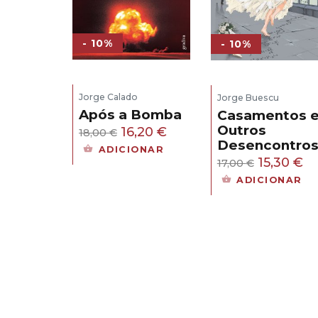
- 10%
- 10%
Jorge Calado
Jorge Buescu
Após a Bomba
Casamentos 
Outros
O
O
16,20
€
18,00
€
Desencontro
preço
preço
ADICIONAR
O
O
15,30
€
17,00
€
original
atual
preço
pr
ADICIONAR
era:
é:
original
at
18,00 €.
16,20 €.
era:
é:
17,00 €.
15