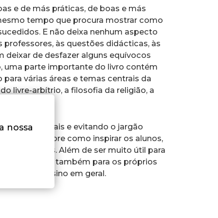
as e de más práticas, de boas e más
o mesmo tempo que procura mostrar como
-sucedidos. E não deixa nenhum aspecto
 professores, às questões didácticas, às
m deixar de desfazer alguns equívocos
, uma parte importante do livro contém
 para várias áreas e temas centrais da
ivre-arbítrio, a filosofia da religião, a
do exemplos reais e evitando o jargão
na nossa
as um guia sobre como inspirar os alunos,
professores. Além de ser muito útil para
a Filosofia, é-o também para os próprios
uestões do ensino em geral.