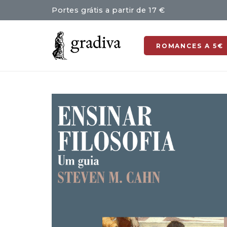
Portes grátis a partir de 17 €
ROMANCES A 5€