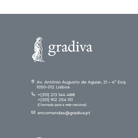
Av. António Augusto de Aguiar, 21 – 4º Esq.
1050-012 Lisboa
+(351) 213 144 488
+(351) 912 254 151
(Chamada para a rede nacional)
encomendas@gradiva.pt