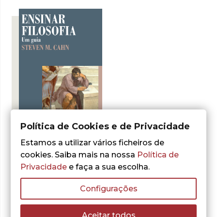
Política de Cookies e de Privacidade
- 30%
Estamos a utilizar vários ficheiros de
cookies. Saiba mais na nossa
Política de
Privacidade
e faça a sua escolha.
Steven M. Cahn
Ensinar Filosofia
Configurações
O
O
9,80
€
14,00
€
preço
preço
ADICIONAR
original
atual
era:
é:
Aceitar todos