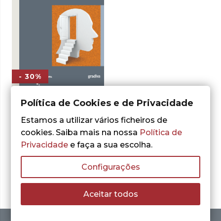
- 30%
Política de Cookies e de Privacidade
Colin McGinn
O Carácter da
Estamos a utilizar vários ficheiros de
Mente
cookies. Saiba mais na nossa
Política de
O
O
11,76
€
Privacidade
e faça a sua escolha.
16,80
€
preço
preço
LER MAIS
original
atual
Configurações
era:
é:
16,80 €.
11,76 €.
Aceitar todos