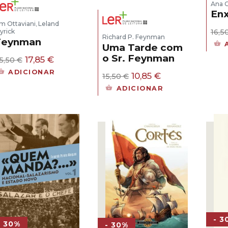
Ana C
En
im Ottaviani
Leland
,
16,5
yrick
Richard P. Feynman
Feynman
Uma Tarde com
o Sr. Feynman
O
O
17,85
€
5,50
€
preço
preço
ADICIONAR
O
O
10,85
€
15,50
€
original
atual
preço
preço
era:
é:
ADICIONAR
original
atual
25,50 €.
17,85 €.
era:
é:
15,50 €.
10,85 €.
- 3
- 30%
- 30%