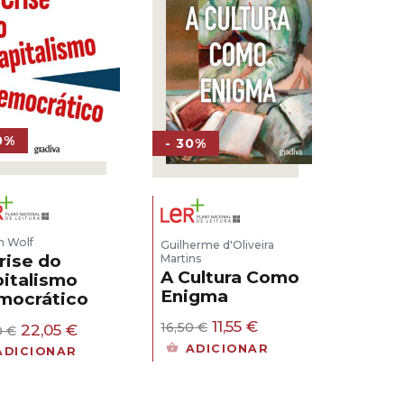
0%
- 30%
n Wolf
Guilherme d'Oliveira
rise do
Martins
A Cultura Como
italismo
Enigma
mocrático
O
O
11,55
€
O
O
16,50
€
22,05
€
0
€
preço
preço
preço
preço
ADICIONAR
ADICIONAR
original
atual
original
atual
era:
é:
era:
é:
16,50 €.
11,55 €.
31,50 €.
22,05 €.