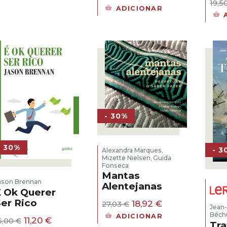
19,5
preço
preço
era:
é:
ADICIONAR
original
atual
12,50 €.
8,75 €.
era:
é:
19,50 €.
13,65 €.
- 30%
- 30%
- 3
Alexandra Marques
,
Mizette Nielsen
Guida
,
Fonseca
Mantas
ason Brennan
Alentejanas
 Ok Querer
er Rico
O
O
18,92
€
27,03
€
Jean-
preço
preço
Béch
ADICIONAR
O
O
11,20
€
6,00
€
original
atual
Tra