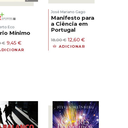
José Mariano Gago
Manifesto para
a Ciência em
rto Eco
Portugal
rio Mínimo
O
O
12,60
€
18,00
€
O
O
9,45
€
0
€
preço
preço
ADICIONAR
preço
preço
original
atual
ADICIONAR
original
atual
era:
é:
era:
é:
18,00 €.
12,60 €.
13,50 €.
9,45 €.