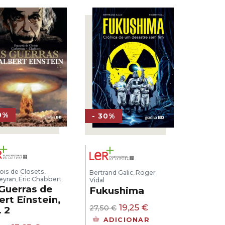
0%
- 30%
ois de Closets
,
Bertrand Galic
Roger
,
eyran
Éric Chabbert
,
Vidal
Guerras de
Fukushima
ert Einstein,
O
O
19,25
€
27,50
€
. 2
preço
preço
ADICIONAR