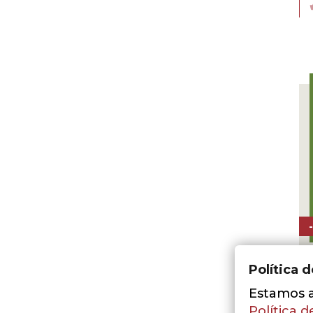
Política 
Estamos a 
M
Política d