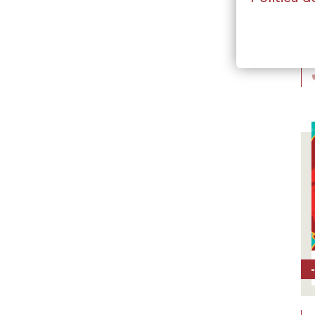
A
P
1