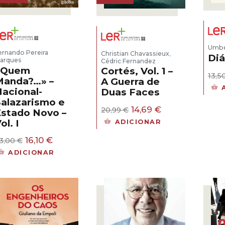
Umbe
ernando Pereira
Christian Chavassieux
,
Diá
arques
Cédric Fernandez
«Quem
Cortés, Vol. 1 –
13,5
Manda?…» –
A Guerra de
acional-
Duas Faces
alazarismo e
O
O
14,69
€
20,99
€
stado Novo –
preço
preço
ol. I
ADICIONAR
original
atual
era:
é:
O
O
16,10
€
3,00
€
20,99 €.
14,69 €.
preço
preço
ADICIONAR
original
atual
era:
é:
23,00 €.
16,10 €.