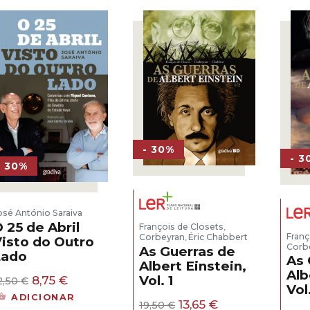
14,50 €.
10,15 €.
- 30%
- 3
- 30%
osé António Saraiva
 25 de Abril
François de Closets
,
Franç
Corbeyran
Éric Chabbert
,
isto do Outro
Corb
As Guerras de
Lado
As 
Albert Einstein,
Alb
O
O
8,75
€
Vol. 1
2,50
€
Vol
preço
preço
ADICIONAR
O
O
13,65
€
original
atual
19,50
€