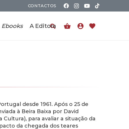
CONTACTOS
shopping_basket
account_circle
favorite
Ebooks
A Editora
ortugal desde 1961. Após o 25 de
nviada à Beira Baixa por David
 Cultura), para avaliar a situação da
 impacto da chegada dos teares