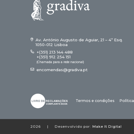
Av. António Augusto de Aguiar, 21 – 4º Esq.
1050-012 Lisboa
+(351) 213 144 488
+(351) 912 254 151
(Chamada para a rede nacional)
encomendas@gradiva.pt
Termos e condições
Polític
2026
|
Desenvolvido por:
Make It Digital