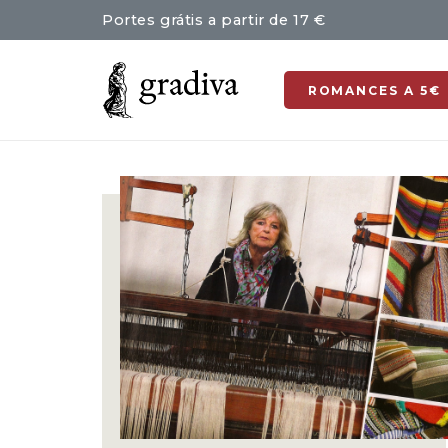
Portes grátis a partir de 17 €
ROMANCES A 5€