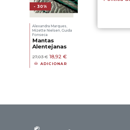
- 30%
Alexandra Marques
,
Mizette Nielsen
Guida
,
Fonseca
Mantas
Alentejanas
O
O
18,92
€
27,03
€
preço
preço
ADICIONAR
original
atual
era:
é:
27,03 €.
18,92 €.