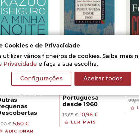
de Cookies e de Privacidade
utilizar vários ficheiros de cookies. Saiba mais 
- 30%
- 3
e Privacidade
e faça a sua escolha.
- 30%
Configurações
Aceitar todos
azuo Ishiguro
Fran
José Silva Lopes
 Minha Noite
Con
A Economia
o Século XX e
Portuguesa
utras
22,2
desde 1960
Pequenas
Descobertas
O
O
10,96
€
15,65
€
preço
preço
O
O
LER MAIS
5,60
€
,00
€
original
atual
preço
preço
era:
é:
ADICIONAR
original
atual
15,65 €.
10,96 €.