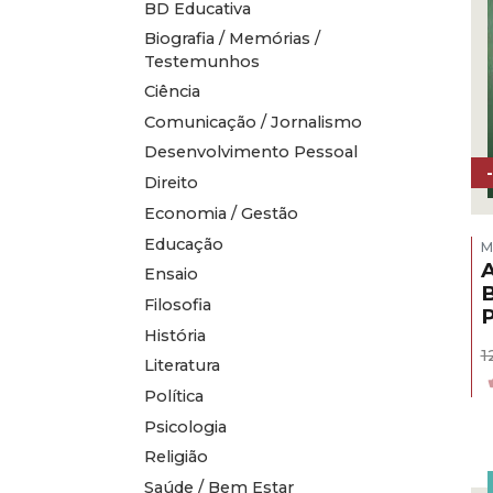
BD Educativa
Biografia / Memórias /
Testemunhos
Ciência
Comunicação / Jornalismo
Desenvolvimento Pessoal
Direito
Economia / Gestão
Educação
M
A
Ensaio
B
Filosofia
P
História
1
Literatura
Política
Psicologia
Religião
Saúde / Bem Estar