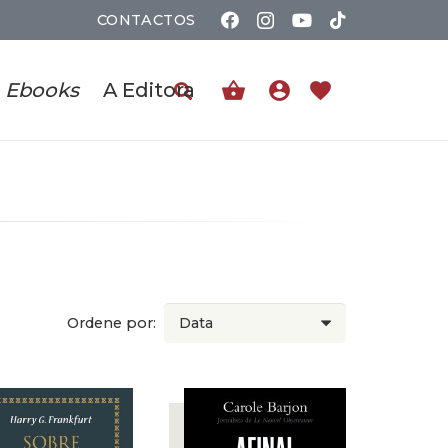
CONTACTOS
shopping_basket
account_circle
favorite
Ebooks
A Editora
Ordene por: