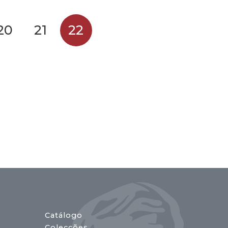
36,34 €.
25,44 €.
20
21
22
Catálogo
Colecções