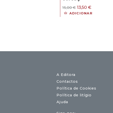
O
O
13,50
€
15,00
€
preço
preço
ADICIONAR
original
atual
era:
é:
15,00 €.
13,50 €.
A Editora
Contactos
Política de Cookies
Política de litígio
Ajuda