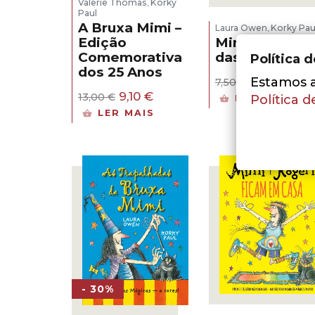
Valerie Thomas
Korky
,
Paul
A Bruxa Mimi –
Laura Owen
Korky Pau
,
Mimi no País
Edição
das Sereias
Comemorativa
Política 
dos 25 Anos
O
O
5,25
€
Estamos a 
7,50
€
preço
preç
O
O
9,10
€
13,00
€
Política d
LER MAIS
original
atual
preço
preço
LER MAIS
era:
é:
original
atual
7,50 €.
5,25 
era:
é:
13,00 €.
9,10 €.
- 30%