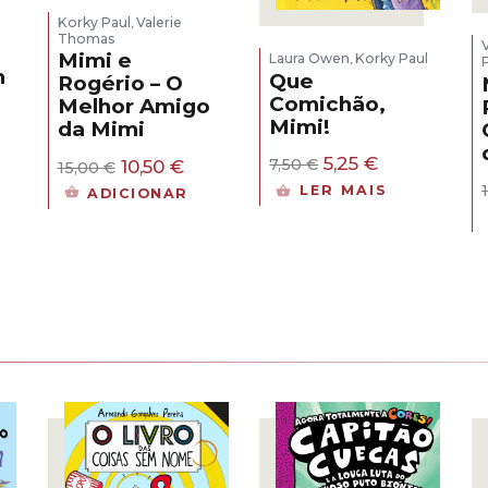
Korky Paul
Valerie
,
Thomas
Mimi e
Laura Owen
Korky Paul
,
m
Que
Rogério – O
Comichão,
Melhor Amigo
Mimi!
da Mimi
O
O
5,25
€
O
O
10,50
€
7,50
€
15,00
€
preço
preço
preço
preço
LER MAIS
ADICIONAR
original
atual
original
atual
era:
é:
era:
é:
7,50 €.
5,25 €.
15,00 €.
10,50 €.