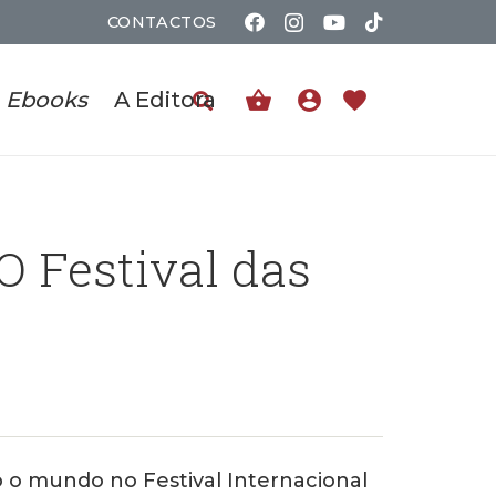
CONTACTOS
shopping_basket
account_circle
favorite
Ebooks
A Editora
O Festival das
o mundo no Festival Internacional