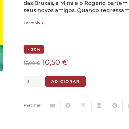
das Bruxas, a Mimi e o Rogério partem
seus novos amigos. Quando regressam a
Ler mais
- 30%
O
O
10,50
€
15,00
€
preço
preço
original
atual
Quantidade
ADICIONAR
era:
é:
de
15,00 €.
10,50 €.
Mimi
e
Partilhar:
Rogério
-
O