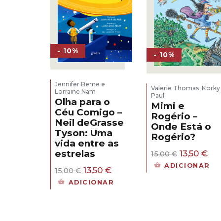
- 10%
- 10%
Jennifer Berne e
Valerie Thomas
Korky
,
Lorraine Nam
Paul
Olha para o
Mimi e
Céu Comigo –
Rogério –
Neil deGrasse
Onde Está o
Tyson: Uma
Rogério?
vida entre as
O
O
estrelas
13,50
€
15,00
€
preço
pr
ADICIONAR
O
O
13,50
€
original
atu
15,00
€
preço
preço
era:
é:
ADICIONAR
original
atual
15,00 €.
13,
era:
é:
15,00 €.
13,50 €.