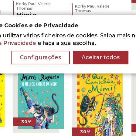
Korky Paul
Valerie
,
Korky Paul
Valerie
,
Thomas
Thomas
l
Mimi e
Mimi e
Rogério e a
Rogério à
de Cookies e de Privacidade
Casa
Boleia da
Assombrada
utilizar vários ficheiros de cookies. Saiba mais 
Vassoura
o
e Privacidade
e faça a sua escolha.
O
O
10,50
€
15,00
€
O
O
9,10
€
13,00
€
preço
preço
preço
preço
ADICIONAR
ADICIONAR
original
atual
Configurações
Aceitar todos
€.
original
atual
era:
é:
era:
é:
15,00 €.
10,50 €.
13,00 €.
9,10 €.
- 30%
- 30%