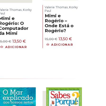
Valerie Thomas
Korky
,
Valerie Thomas
Korky
,
Paul
Paul
Mimi e
Mimi e
Rogério –
Rogério: O
Onde Está o
Computador
Rogério?
da Mimi
O
O
13,50
€
15,00
€
O
O
13,50
€
15,00
€
preço
preço
ADICIONAR
preço
preço
original
atual
ADICIONAR
original
atual
era:
é:
era:
é:
15,00 €.
13,50 €.
15,00 €.
13,50 €.