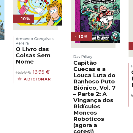
- 10%
- 10%
Armando Gonçalves
Pereira
O Livro das
Coisas Sem
Dav Pilkey
Nome
Capitão
Cuecas e a
O
O
13,95
€
15,50
€
Louca Luta do
preço
preço
ADICIONAR
Ranhoso Puto
original
atual
Biónico, Vol. 7
era:
é:
– Parte 2: A
15,50 €.
13,95 €.
eço
Vingança dos
al
Ridículos
Moncos
50 €.
Robóticos
(agora a
cores!)