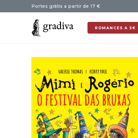
Portes grátis a partir de 17 €
ROMANCES A 5€