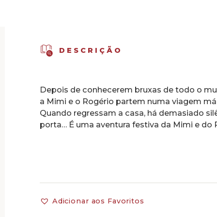
Festival
das
Bruxas
DESCRIÇÃO
Depois de conhecerem bruxas de todo o mund
a Mimi e o Rogério partem numa viagem mági
Quando regressam a casa, há demasiado silê
porta… É uma aventura festiva da Mimi e do 
Adicionar aos Favoritos