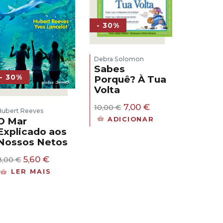
- 30%
Debra Solomon
Sabes
- 30%
Porquê? À Tua
Volta
O
O
7,00
€
10,00
€
Hubert Reeves
preço
preço
ADICIONAR
O Mar
original
atual
Explicado aos
era:
é:
Nossos Netos
10,00 €.
7,00 €.
O
O
5,60
€
8,00
€
preço
preço
LER MAIS
original
atual
era:
é:
8,00 €.
5,60 €.