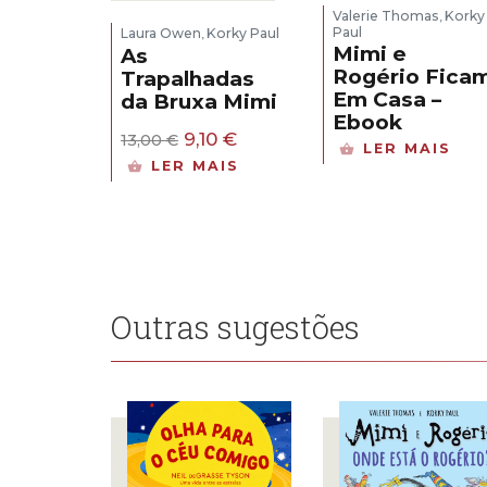
Valerie Thomas
Korky
,
Paul
Laura Owen
Korky Paul
,
Mimi e
As
Rogério Fica
Trapalhadas
Em Casa –
da Bruxa Mimi
Ebook
O
O
9,10
€
13,00
€
LER MAIS
preço
preço
LER MAIS
original
atual
era:
é:
13,00 €.
9,10 €.
Outras sugestões