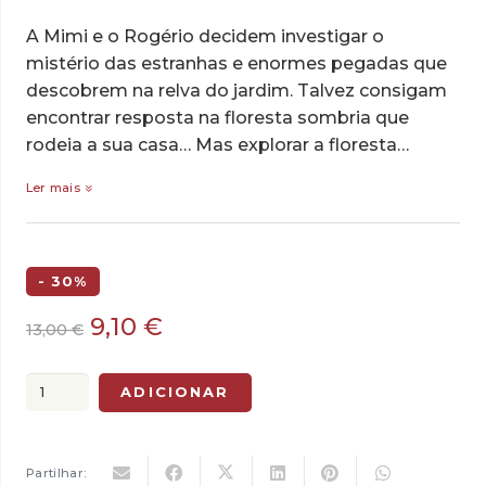
A Mimi e o Rogério decidem investigar o
mistério das estranhas e enormes pegadas que
descobrem na relva do jardim. Talvez consigam
encontrar resposta na floresta sombria que
rodeia a sua casa… Mas explorar a floresta…
Ler mais
- 30%
O
O
9,10
€
13,00
€
preço
preço
original
atual
Quantidade
ADICIONAR
era:
é:
de
13,00 €.
9,10 €.
Mimi
e
Partilhar: