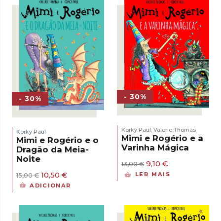
13,00 €.
9,10 €.
- 30%
- 30%
Korky Paul
Valerie Thomas
,
Korky Paul
Mimi e Rogério e a
Mimi e Rogério e o
Varinha Mágica
Dragão da Meia-
Noite
O
O
9,10
€
13,00
€
preço
preço
O
O
10,50
€
LER MAIS
15,00
€
original
atual
preço
preço
ADICIONAR
era:
é:
original
atual
13,00 €.
9,10 €.
era:
é:
15,00 €.
10,50 €.