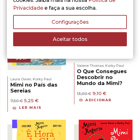
cookies. Saiba mais na nossa
Política de
Privacidade
e faça a sua escolha.
Configurações
Aceitar todos
- 30%
- 30%
Valerie Thomas
Korky Paul
,
O Que Consegues
Descobrir no
Laura Owen
Korky Paul
,
Mundo da Mimi?
Mimi no País das
Sereias
O
O
9,10
€
13,00
€
preço
preço
O
O
5,25
€
ADICIONAR
7,50
€
original
atual
preço
preço
LER MAIS
era:
é:
original
atual
13,00 €.
9,10 €.
era:
é:
7,50 €.
5,25 €.