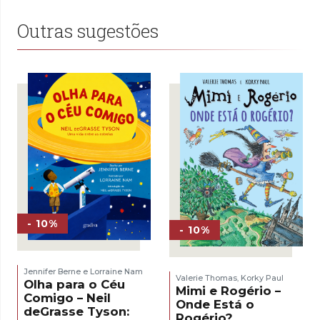
Outras sugestões
- 10%
- 10%
Jennifer Berne e Lorraine Nam
Valerie Thomas
Korky Paul
,
Olha para o Céu
Mimi e Rogério –
Comigo – Neil
Onde Está o
deGrasse Tyson:
Rogério?