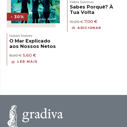
Debra Solomon
Sabes Porquê? À
Tua Volta
- 30%
O
O
7,00
€
10,00
€
preço
preço
ADICIONAR
original
atual
era:
é:
Hubert Reeves
10,00 €.
7,00 €.
O Mar Explicado
aos Nossos Netos
O
O
5,60
€
8,00
€
preço
preço
LER MAIS
original
atual
era:
é:
8,00 €.
5,60 €.