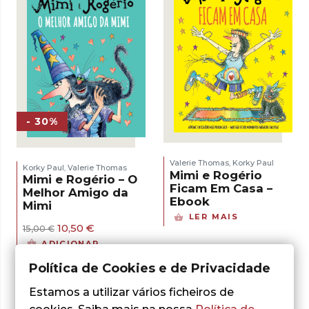
- 30%
Valerie Thomas
Korky Paul
,
Korky Paul
Valerie Thomas
,
Mimi e Rogério
Mimi e Rogério – O
Ficam Em Casa –
Melhor Amigo da
Ebook
Mimi
LER MAIS
O
O
10,50
€
15,00
€
preço
preço
ADICIONAR
original
atual
era:
é:
Política de Cookies e de Privacidade
15,00 €.
10,50 €.
Estamos a utilizar vários ficheiros de