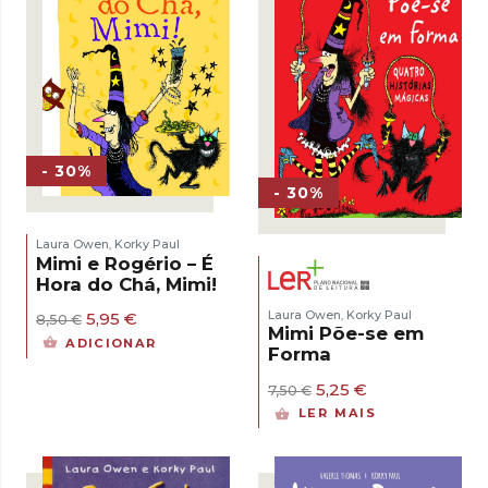
- 30%
- 30%
Laura Owen
Korky Paul
,
Mimi e Rogério – É
Hora do Chá, Mimi!
Laura Owen
Korky Paul
O
O
5,95
€
,
8,50
€
Mimi Põe-se em
preço
preço
ADICIONAR
Forma
original
atual
era:
é:
O
O
5,25
€
8,50 €.
5,95 €.
7,50
€
preço
preço
LER MAIS
original
atual
era:
é:
7,50 €.
5,25 €.