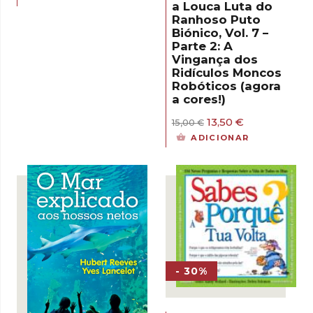
original
atual
a Louca Luta do
era:
é:
Ranhoso Puto
15,50 €.
13,95 €.
Biónico, Vol. 7 –
Parte 2: A
Vingança dos
Ridículos Moncos
Robóticos (agora
a cores!)
O
O
13,50
€
15,00
€
preço
preço
ADICIONAR
original
atual
era:
é:
15,00 €.
13,50 €.
- 30%