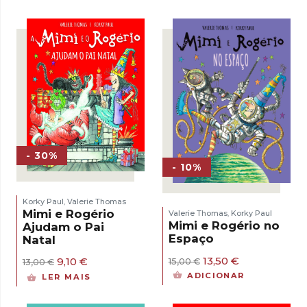
- 30%
- 10%
Korky Paul
Valerie Thomas
,
Mimi e Rogério
Valerie Thomas
Korky Paul
,
Mimi e Rogério no
Ajudam o Pai
Espaço
Natal
O
O
13,50
€
O
O
9,10
€
15,00
€
13,00
€
preço
preço
preço
preço
ADICIONAR
LER MAIS
original
atual
original
atual
era:
é:
era:
é:
15,00 €.
13,50 €.