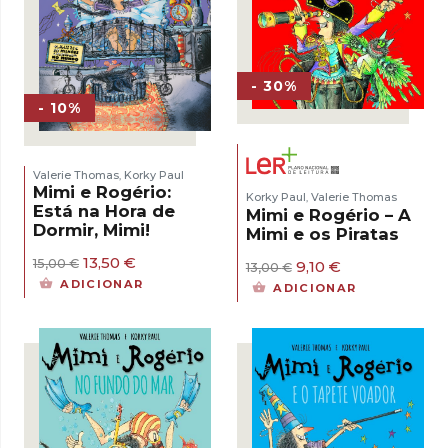
- 30%
- 10%
Valerie Thomas
Korky Paul
,
Mimi e Rogério:
Korky Paul
Valerie Thomas
,
Está na Hora de
Mimi e Rogério – A
Dormir, Mimi!
Mimi e os Piratas
O
O
13,50
€
O
O
15,00
€
9,10
€
13,00
€
preço
preço
preço
preço
ADICIONAR
ADICIONAR
original
atual
original
atual
era:
é:
era:
é:
15,00 €.
13,50 €.
13,00 €.
9,10 €.