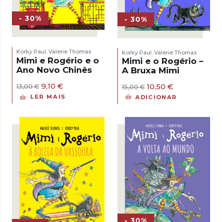
- 30%
- 30%
Korky Paul
Valerie Thomas
Korky Paul
Valerie Thomas
,
,
Mimi e Rogério e o
Mimi e o Rogério –
Ano Novo Chinês
A Bruxa Mimi
O
O
9,10
€
O
O
10,50
€
13,00
€
15,00
€
preço
preço
preço
preço
LER MAIS
ADICIONAR
original
atual
original
atual
era:
é:
era:
é:
13,00 €.
9,10 €.
15,00 €.
10,50 €.
- 30%