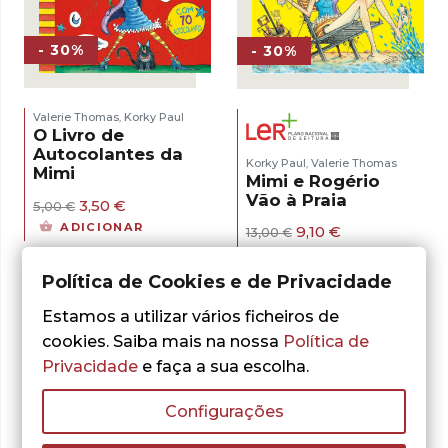
- 30%
- 30%
Valerie Thomas
Korky Paul
,
O Livro de
Autocolantes da
Korky Paul
Valerie Thomas
,
Mimi
Mimi e Rogério
Vão à Praia
O
O
3,50
€
5,00
€
preço
preço
ADICIONAR
O
O
9,10
€
13,00
€
original
atual
preço
preço
era:
é:
LER MAIS
original
atual
5,00 €.
3,50 €.
Política de Cookies e de Privacidade
era:
é:
13,00 €.
9,10 €.
Estamos a utilizar vários ficheiros de
cookies. Saiba mais na nossa
Política de
Privacidade
e faça a sua escolha.
Configurações