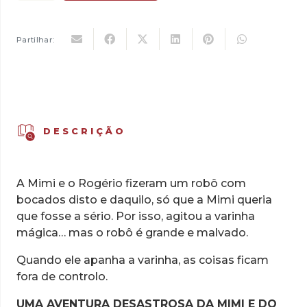
de
15,00 €.
13,50 €.
Mimi
e
Partilhar:
Rogério
e
o
Grande
Robô
DESCRIÇÃO
Malvado
A Mimi e o Rogério fizeram um robô com
bocados disto e daquilo, só que a Mimi queria
que fosse a sério. Por isso, agitou a varinha
mágica… mas o robô é grande e malvado.
Quando ele apanha a varinha, as coisas ficam
fora de controlo.
UMA AVENTURA DESASTROSA DA
MIMI E DO