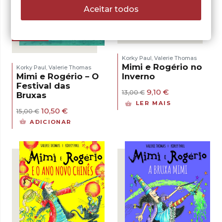
Aceitar todos
- 30%
- 30%
Korky Paul
Valerie Thomas
,
Mimi e Rogério no
Korky Paul
Valerie Thomas
,
Mimi e Rogério – O
Inverno
Festival das
O
O
9,10
€
13,00
€
Bruxas
preço
preço
LER MAIS
original
atual
O
O
10,50
€
15,00
€
era:
é:
preço
preço
ADICIONAR
13,00 €.
9,10 €.
original
atual
era:
é:
15,00 €.
10,50 €.