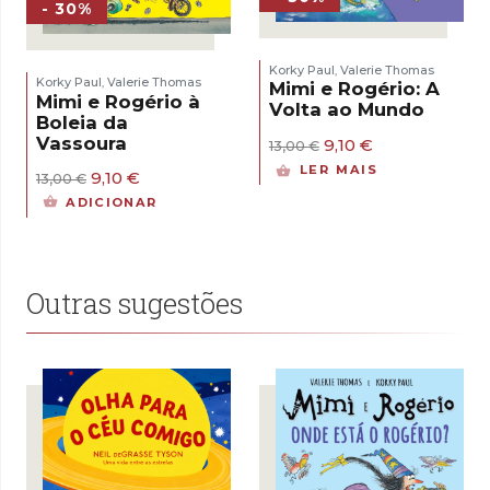
- 30%
Korky Paul
Valerie Thomas
,
Korky Paul
Valerie Thomas
,
Mimi e Rogério: A
Mimi e Rogério à
Volta ao Mundo
Boleia da
Vassoura
O
O
9,10
€
13,00
€
preço
preço
LER MAIS
O
O
9,10
€
original
atual
13,00
€
preço
preço
era:
é:
ADICIONAR
original
atual
13,00 €.
9,10 €.
era:
é:
13,00 €.
9,10 €.
Outras sugestões