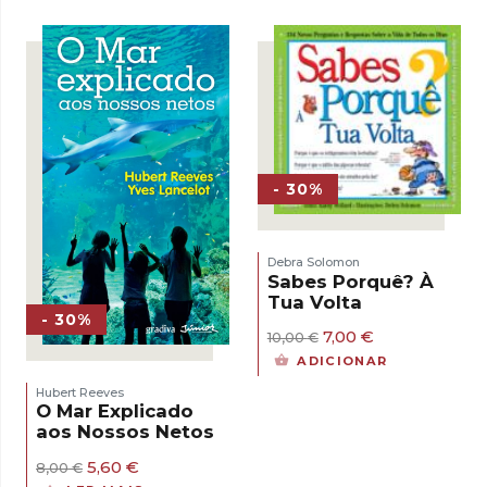
era:
é:
15,00 €.
13,50 €.
- 30%
Debra Solomon
Sabes Porquê? À
Tua Volta
- 30%
O
O
7,00
€
10,00
€
preço
preço
ADICIONAR
original
atual
era:
é:
Hubert Reeves
10,00 €.
7,00 €.
O Mar Explicado
aos Nossos Netos
O
O
5,60
€
8,00
€
preço
preço