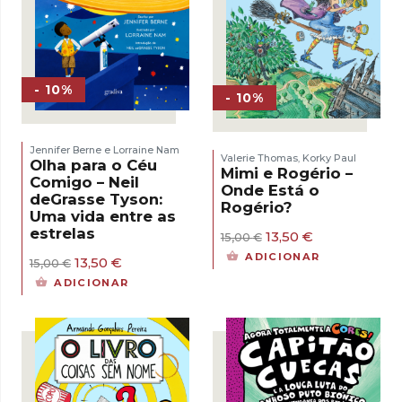
- 10%
- 10%
Jennifer Berne e Lorraine Nam
Valerie Thomas
Korky Paul
,
Olha para o Céu
Mimi e Rogério –
Comigo – Neil
Onde Está o
deGrasse Tyson:
Rogério?
Uma vida entre as
estrelas
O
O
13,50
€
15,00
€
preço
preço
ADICIONAR
O
O
13,50
€
15,00
€
original
atual
preço
preço
era:
é:
ADICIONAR
original
atual
15,00 €.
13,50 €.
era:
é:
15,00 €.
13,50 €.