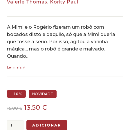
Valerie Thomas
,
Korky Paul
A Mimi e o Rogério fizeram um robô com
bocados disto e daquilo, só que a Mimi queria
que fosse a sério. Por isso, agitou a varinha
mágica… mas o robô é grande e malvado.
Quando…
Ler mais
- 10%
NOVIDADE
O
O
13,50
€
15,00
€
preço
preço
original
atual
Quantidade
ADICIONAR
era:
é: