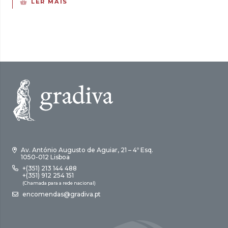
LER MAIS
original
atual
era:
é:
8,00 €.
5,60 €.
Av. António Augusto de Aguiar, 21 – 4º Esq.
1050-012 Lisboa
+(351) 213 144 488
+(351) 912 254 151
(Chamada para a rede nacional)
encomendas@gradiva.pt