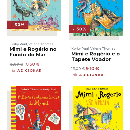
- 30%
- 30%
Korky Paul
Valerie Thomas
,
Mimi e Rogério no
Korky Paul
Valerie Thomas
,
Mimi e Rogério e o
Fundo do Mar
Tapete Voador
O
O
10,50
€
15,00
€
O
O
9,10
€
preço
preço
13,00
€
ADICIONAR
preço
preço
original
atual
ADICIONAR
original
atual
era:
é:
era:
é:
15,00 €.
10,50 €.
13,00 €.
9,10 €.