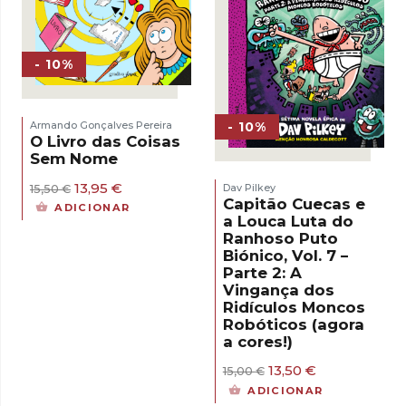
- 10%
- 10%
Armando Gonçalves Pereira
O Livro das Coisas
Sem Nome
O
O
13,95
€
Dav Pilkey
15,50
€
preço
preço
Capitão Cuecas e
ADICIONAR
original
atual
a Louca Luta do
era:
é:
Ranhoso Puto
15,50 €.
13,95 €.
Biónico, Vol. 7 –
Parte 2: A
Vingança dos
Ridículos Moncos
Robóticos (agora
a cores!)
O
O
13,50
€
15,00
€
preço
preço
ADICIONAR
original
atual