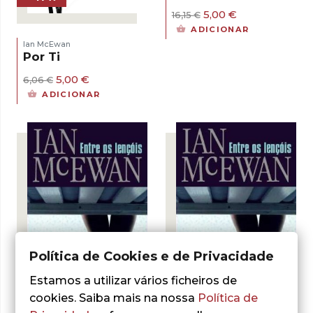
O
O
5,00
€
16,15
€
preço
preço
ADICIONAR
original
atual
Ian McEwan
era:
é:
Por Ti
16,15 €.
5,00 €.
O
O
5,00
€
6,06
€
preço
preço
ADICIONAR
original
atual
era:
é:
6,06 €.
5,00 €.
Política de Cookies e de Privacidade
Estamos a utilizar vários ficheiros de
- 57%
cookies. Saiba mais na nossa
Política de