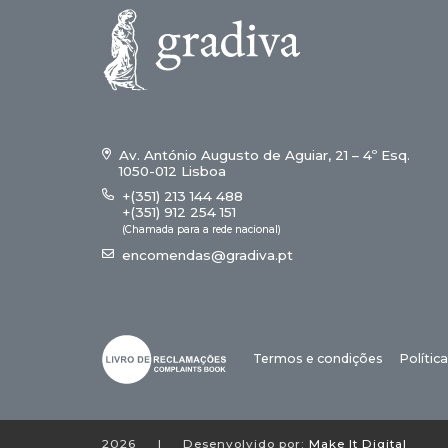
Av. António Augusto de Aguiar, 21 – 4º Esq.
1050-012 Lisboa
+(351) 213 144 488
+(351) 912 254 151
(Chamada para a rede nacional)
encomendas@gradiva.pt
Termos e condições
Polític
2026
|
Desenvolvido por:
Make It Digital