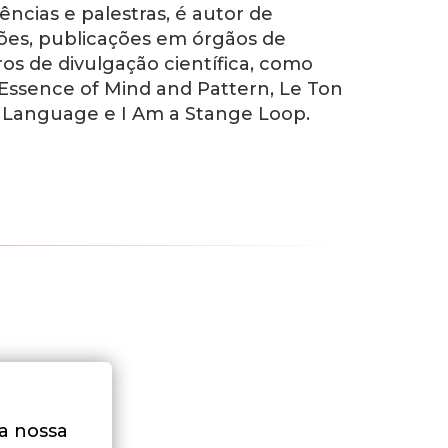
ncias e palestras, é autor de
ções, publicações em órgãos de
ros de divulgação científica, como
Essence of Mind and Pattern
, L
e Ton
of Language
e
I Am a Stange Loop
.
na nossa