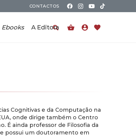
CONTACTOS
shopping_basket
account_circle
favorite
Ebooks
A Editora
cias Cognitivas e da Computação na
 EUA, onde dirige também o Centro
. É ainda professor de Filosofia da
ada e possui um doutoramento em