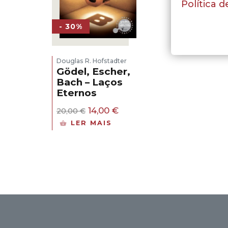
Política d
- 30%
Douglas R. Hofstadter
Gödel, Escher,
Bach – Laços
Eternos
O
O
14,00
€
20,00
€
preço
preço
LER MAIS
original
atual
era:
é:
20,00 €.
14,00 €.