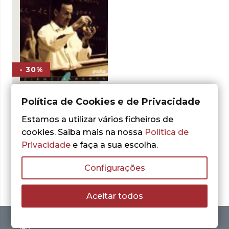
- 30%
Política de Cookies e de Privacidade
David L. Goodstein
A Lição Esquecida
Estamos a utilizar vários ficheiros de
de Feynman
cookies. Saiba mais na nossa
Política de
O
O
12,72
€
18,17
€
Privacidade
e faça a sua escolha.
preço
preço
LER MAIS
original
atual
era:
é:
Configurações
18,17 €.
12,72 €.
Aceitar todos