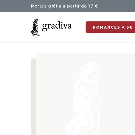
Portes grátis a partir de 17 €
ROMANCES A 5€