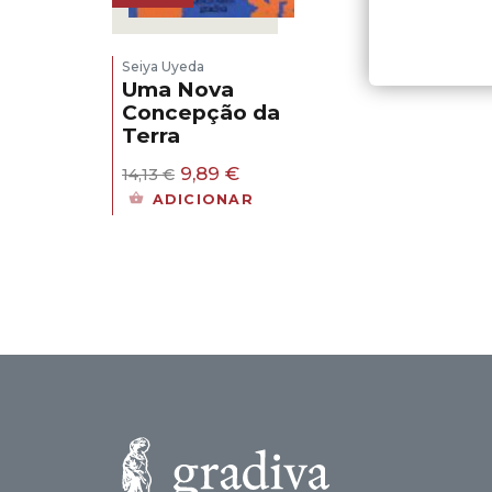
Seiya Uyeda
Uma Nova
Concepção da
Terra
O
O
9,89
€
14,13
€
preço
preço
ADICIONAR
original
atual
era:
é:
14,13 €.
9,89 €.